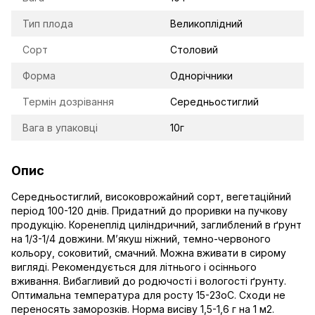
Тип плода
Великоплідний
Сорт
Столовий
Форма
Однорічники
Термін дозрівання
Середньостиглий
Вага в упаковці
10г
Опис
Середньостиглий, високоврожайний сорт, вегетаційний
період 100-120 днів. Придатний до проривки на пучкову
продукцію. Коренеплід циліндричний, заглиблений в ґрунт
на 1/3-1/4 довжини. М’якуш ніжний, темно-червоного
кольору, соковитий, смачний. Можна вживати в сирому
вигляді. Рекомендується для літнього і осіннього
вживання. Вибагливий до родючості і вологості ґрунту.
Оптимальна температура для росту 15-23оС. Сходи не
переносять заморозків. Норма висіву 1,5-1,6 г на 1 м2.