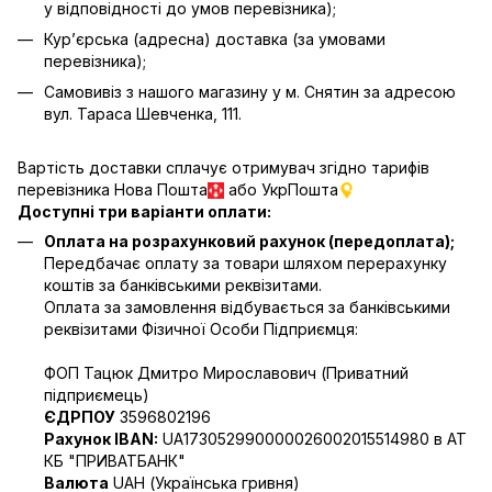
у відповідності до умов перевізника);
Кур’єрська (адресна) доставка (за умовами
перевізника);
Самовивіз з нашого магазину у м. Снятин за адресою
вул. Тараса Шевченка, 111.
Вартість доставки сплачує отримувач згідно тарифів
перевізника Нова Пошта
або УкрПошта
Доступні три варіанти оплати:
Оплата на розрахунковий рахунок (передоплата);
Передбачає оплату за товари шляхом перерахунку
коштів за банківськими реквізитами.
Оплата за замовлення відбувається за банківськими
реквізитами Фізичної Особи Підприємця:
ФОП Тацюк Дмитро Мирославович (Приватний
пiдприємець)
ЄДРПОУ
3596802196
Рахунок IBAN:
UA173052990000026002015514980 в АТ
КБ "ПРИВАТБАНК"
Валюта
UAH (Українська гривня)