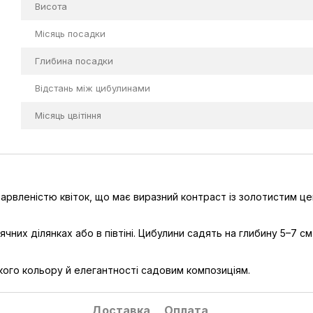
Висота
Місяць посадки
Глибина посадки
Відстань між цибулинами
Місяць цвітіння
рвленістю квіток, що має виразний контраст із золотистим цен
их ділянках або в півтіні. Цибулини садять на глибину 5–7 см
кого кольору й елегантності садовим композиціям.
Доставка
Оплата