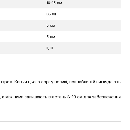
10-15 см
ІХ-ХІІ
5 см
5 см
ІI, III
тром. Квітки цього сорту великі, привабливі й виглядають
, а між ними залишають відстань 8–10 см для забезпечення