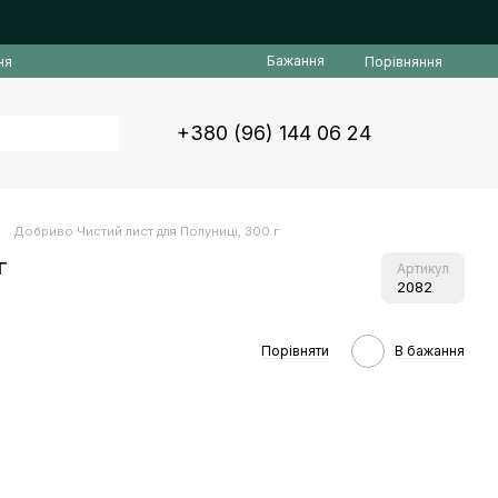
Бажання
Порівняння
ня
+380 (96) 144 06 24
Добриво Чистий лист для Полуниці, 300 г
г
Артикул
2082
Порівняти
В бажання