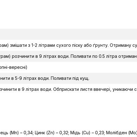
рам) змішати з 1-2 літрами сухого піску або ґрунту. Отриману с
грам) розчинити в 9 літрах води. Поливати по 0.5 літра отриман
рпні-вересні)
инити в 5-9 літрах води. Поливати під кущ.
озчинити в 9 літрах води. Обприскати листя ввечері, уникаючи 
нець (Мn) – 0,34; Цинк (Zn) – 0,32; Мідь (Cu) – 0,23; Молібден (Мо