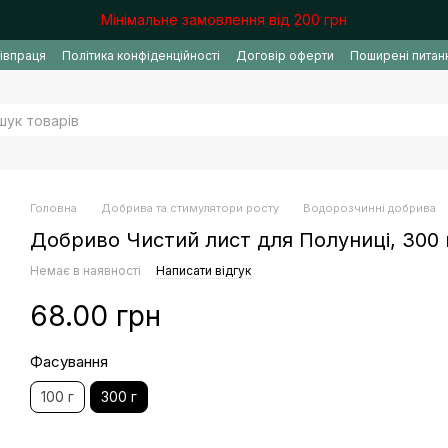
Мінімальне замовлення від 200 грн
івпраця
Політика конфіденційності
Договір оферти
Поширені питан
Головна
Добрива та стимулятори росту
Водорозчинні добрива
Добриво Чистий лист для Полуниці, 300 
Немає в наявності
Написати відгук
68.00 грн
Фасування
100 г
300 г