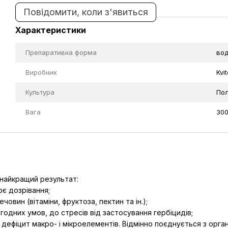
Повідомити, коли з'явиться
Характеристики
Препаративна форма
вод
Виробник
Kvi
Культура
Пол
Вага
300
найкращий результат:
ює дозрівання;
човин (вітаміни, фруктоза, пектин та ін.);
годних умов, до стресів від застосування гербіцидів;
дефіцит макро- і мікроелементів. Відмінно поєднується з орга