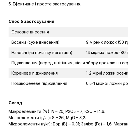
5. Ефективне і просте застосування.
Спосіб застосування
Основне внесення
Восени (сухе внесення)
9 мірних ложок (50 г
Навесні (на початку вегетації)
14 мірних ложок (80 
Підживлення (перед цвітінням, після збору врожаю і в се
Кореневе підживлення
1-2 мірні ложки розч
Позакореневе підживлення
0.5-1 мірної ложки р
Склад
Макроелементи (%): N – 20; P2О5 – 7; K2О – 14.6.
Мезоелементи (г/кг): S – 26, MgO – 3,2.
Мікроелементи (г/кг): Бор (В) – 0,31; Залізо (Fe) – 1,6; Марга