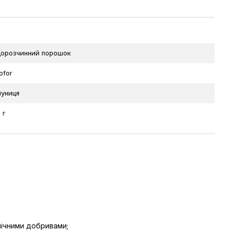
орозчинний порошок
tofor
униця
 г
нічними добривами;