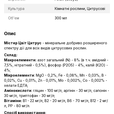
Культура
Кімнатні рослини, Цитрусові
Об'єм
300 мл
Опис
Містер Цвіт Цитрус
- мінеральне добриво розширеного
спектру дії для всіх видів цитрусових рослин.
Склад:
Макроелементи:
азот загальний (N) - 8% (в т.ч. амідний -
7,5%, нітратний - 0,5%), фосфор (P2О5) - 4%, калій (К2О) -
4%;
Мікроелементи
: MgO - 0,2%, Fe - 0,08%, Mn - 0,03%, B -
0,02%, Cu - 0,01%, Zn - 0,01%, Mo - 0,002%, Co - 0,002% -
хелати ЕДТА;
Амінокислоти
: гліцин - 100 мг/л, аргінін - 30 мг/л, сапонін -
30 мг/л, триптофан - 30 мг/л;
Вітаміни:
В1 - 22 мг/л, В2 - 20 мг/л, В6 - 70 мг/л, В12 - 2 мг/
л, РР - 80 мг/л.
Спосіб використання: