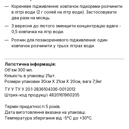
Кореневе підживлення: ковпачок підкормки розчинити
в літрі води (2 г солей на літр води). Застосовувати
два рази на місяць.
З вересня до лютого зменшити концентрацію вдвічі -
0,5 ковпачка на літр води.
Розчин для позакореневого підживлення: один
ковпачок розчинити у трьох літрах води.
Логістична інформація:
Об’єм 300 мл.
Кількість в упаковці 21шт.
Розміри упаковки 30см Х 21см Х 20см, вага 7,9кг
ТУ У ТУ У 20.1-2836104336-001:2012
Штрих-код продукції 4820161960205
Термін придатності 5 років.
Дата виготовлення вказана на упаковці.
Температура зберігання від -5°С до +30°С.