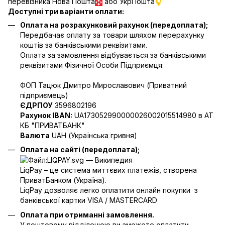
перевізника Нова Пошта
або УкрПошта
Доступні три варіанти оплати:
Оплата на розрахунковий рахунок (передоплата);
Передбачає оплату за товари шляхом перерахунку
коштів за банківськими реквізитами.
Оплата за замовлення відбувається за банківськими
реквізитами Фізичної Особи Підприємця:
ФОП Тацюк Дмитро Мирославович (Приватний
пiдприємець)
ЄДРПОУ
3596802196
Рахунок IBAN:
UA173052990000026002015514980 в АТ
КБ "ПРИВАТБАНК"
Валюта
UAH (Українська гривня)
Оплата на сайті (передоплата);
LiqPay – це система миттєвих платежів, створена
ПриватБанком (Україна).
LiqPay дозволяє легко оплатити онлайн покупки з
банківської картки VISA / MASTERCARD
Оплата при отриманні замовлення.
У поштовому відділенюю ви зможете оплатити