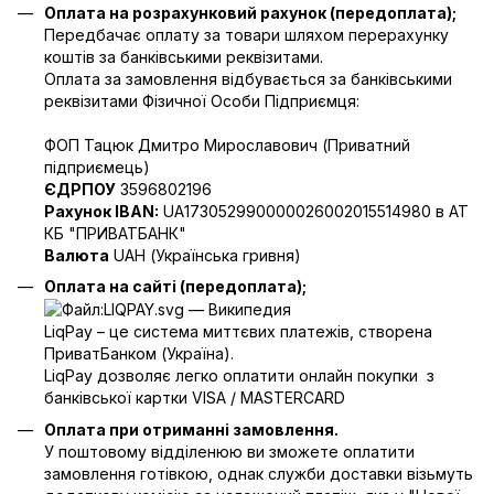
Оплата на розрахунковий рахунок (передоплата);
Передбачає оплату за товари шляхом перерахунку
коштів за банківськими реквізитами.
Оплата за замовлення відбувається за банківськими
реквізитами Фізичної Особи Підприємця:
ФОП Тацюк Дмитро Мирославович (Приватний
пiдприємець)
ЄДРПОУ
3596802196
Рахунок IBAN:
UA173052990000026002015514980 в АТ
КБ "ПРИВАТБАНК"
Валюта
UAH (Українська гривня)
Оплата на сайті (передоплата);
LiqPay – це система миттєвих платежів, створена
ПриватБанком (Україна).
LiqPay дозволяє легко оплатити онлайн покупки з
банківської картки VISA / MASTERCARD
Оплата при отриманні замовлення.
У поштовому відділенюю ви зможете оплатити
замовлення готівкою, однак служби доставки візьмуть