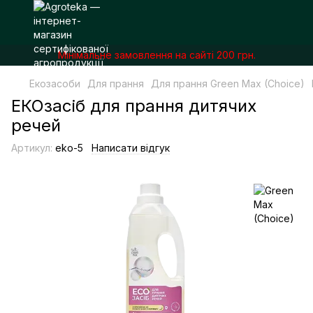
Мінімальне замовлення на сайті 200 грн.
Екозасоби
Для прання
Для прання Green Max (Choice)
ЕКОзасіб для прання дитячих
речей
Артикул:
eko-5
Написати відгук