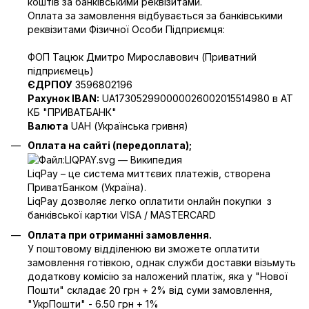
коштів за банківськими реквізитами.
Оплата за замовлення відбувається за банківськими
реквізитами Фізичної Особи Підприємця:
ФОП Тацюк Дмитро Мирославович (Приватний
пiдприємець)
ЄДРПОУ
3596802196
Рахунок IBAN:
UA173052990000026002015514980 в АТ
КБ "ПРИВАТБАНК"
Валюта
UAH (Українська гривня)
Оплата на сайті (передоплата);
LiqPay – це система миттєвих платежів, створена
ПриватБанком (Україна).
LiqPay дозволяє легко оплатити онлайн покупки з
банківської картки VISA / MASTERCARD
Оплата при отриманні замовлення.
У поштовому відділенюю ви зможете оплатити
замовлення готівкою, однак служби доставки візьмуть
додаткову комісію за наложений платіж, яка у "Нової
Пошти" складає 20 грн + 2% від суми замовлення,
"УкрПошти" - 6.50 грн + 1%