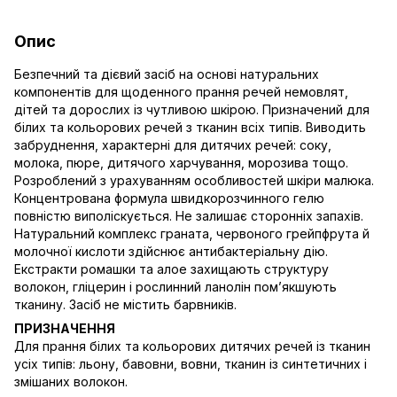
Опис
Безпечний та дієвий засіб на основі натуральних
компонентів для щоденного прання речей немовлят,
дітей та дорослих із чутливою шкірою. Призначений для
білих та кольорових речей з тканин всіх типів. Виводить
забруднення, характерні для дитячих речей: соку,
молока, пюре, дитячого харчування, морозива тощо.
Розроблений з урахуванням особливостей шкіри малюка.
Концентрована формула швидкорозчинного гелю
повністю виполіскується. Не залишає сторонніх запахів.
Натуральний комплекс граната, червоного грейпфрута й
молочної кислоти здійснює антибактеріальну дію.
Екстракти ромашки та алое захищають структуру
волокон, гліцерин і рослинний ланолін пом’якшують
тканину. Засіб не містить барвників.
ПРИЗНАЧЕННЯ
Для прання білих та кольорових дитячих речей із тканин
усіх типів: льону, бавовни, вовни, тканин із синтетичних і
змішаних волокон.