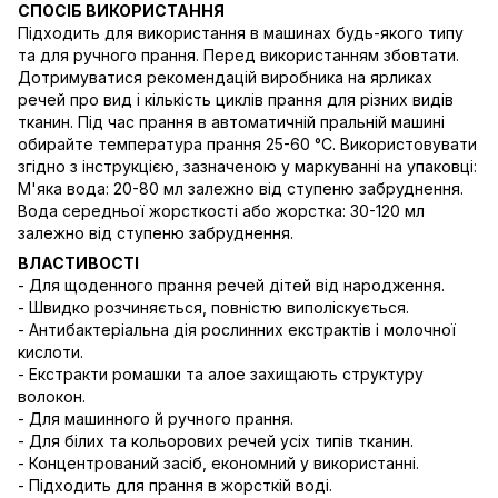
СПОСІБ ВИКОРИСТАННЯ
Підходить для використання в машинах будь-якого типу
та для ручного прання. Перед використанням збовтати.
Дотримуватися рекомендацій виробника на ярликах
речей про вид і кількість циклів прання для різних видів
тканин. Під час прання в автоматичній пральній машині
обирайте температура прання 25-60 °C. Використовувати
згідно з інструкцією, зазначеною у маркуванні на упаковці:
М'яка вода: 20-80 мл залежно від ступеню забруднення.
Вода середньої жорсткості або жорстка: 30-120 мл
залежно від ступеню забруднення.
ВЛАСТИВОСТІ
- Для щоденного прання речей дітей від народження.
- Швидко розчиняється, повністю виполіскується.
- Антибактеріальна дія рослинних екстрактів і молочної
кислоти.
- Екстракти ромашки та алое захищають структуру
волокон.
- Для машинного й ручного прання.
- Для білих та кольорових речей усіх типів тканин.
- Концентрований засіб, економний у використанні.
- Підходить для прання в жорсткій воді.