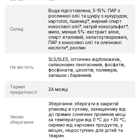
Вода підготовлена, 5-15%: ПАР з
рослинної олії та цукру з кукурудзи,
картоплі, пшениці*, жирний спирт
кокосової олії*, натрій кокосульфат*,
Склад
мило, менше 5%: екстракт алое,
спирт етиловий, хелатоутворювачі,
ПАР з кокосової олії та олеїнової
кислоти*, рослин
SLS/SLES, оптичних відбілювачів,
силіконових піногасників, фосфатів,
Не містить
фосфонатів, цеолітів, полімерів,
запашок і барвників.
Термін
24 місяці
придатності
Зберігання: зберігати в закритій
упаковці в сухому, захищеному від
дії прямих сонячних променів місці
Умови
за температури від 0 ⁰C до +30 ⁰C,
зберігання
окремо від харчових продуктів, у
місцях, недоступних для дітей та
тварин.