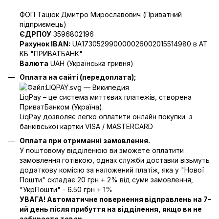
ФОП Тацюк Дмитро Мирославович (Приватний
пiдприємець)
ЄДРПОУ
3596802196
Рахунок IBAN:
UA173052990000026002015514980 в АТ
КБ "ПРИВАТБАНК"
Валюта
UAH (Українська гривня)
Оплата на сайті (передоплата);
LiqPay – це система миттєвих платежів, створена
ПриватБанком (Україна).
LiqPay дозволяє легко оплатити онлайн покупки з
банківської картки VISA / MASTERCARD
Оплата при отриманні замовлення.
У поштовому відділенюю ви зможете оплатити
замовлення готівкою, однак служби доставки візьмуть
додаткову комісію за наложений платіж, яка у "Нової
Пошти" складає 20 грн + 2% від суми замовлення,
"УкрПошти" - 6.50 грн + 1%
УВАГА! Автоматичне повернення відправлень на 7-
ий день після прибуття на відділення, якщо ви не
забираете товар