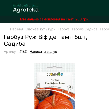
Мінімальне замовлення на сайті 200 грн.
Насіння
Овочеві культури
Гарбуз
Гарбуз Садиба
Гарб
Гарбуз Руж Віф де Тамп 8шт,
Садиба
Артикул:
4183
Написати відгук