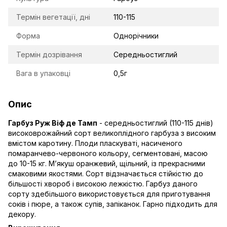
Термін вегетації, дні
110-115
Форма
Однорічники
Термін дозрівання
Середньостиглий
Вага в упаковці
0,5г
Опис
Гарбуз Руж Віф де Тамп
- середньостиглий (110-115 днів)
високоврожайний сорт великоплідного гарбуза з високим
вмістом каротину. Плоди пласкуваті, насиченого
помаранчево-червоного кольору, сегментовані, масою
до 10-15 кг. М’якуш оранжевий, щільний, із прекрасними
смаковими якостями. Сорт відзначається стійкістю до
більшості хвороб і високою лежкістю. Гарбуз даного
сорту здебільшого використовується для приготування
соків і пюре, а також супів, запіканок. Гарно підходить для
декору.