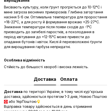
Вирощування
Висівають культуру, коли ґрунт прогріється до 10-12°C і
мине загроза весняних приморозків. Глибина загортання
насіння 5-6 см. Оптимальна температура для проростання
+18-22°С, а для росту й формування врожаю +25-27°С.
Зниження температури після появи сходів до -1°С
призводить до загибелі паростків, а похолодання в
період квітування до +12-15°С може привести до
опадання бутонів і квіток. Кислі й перезволожені ґрунти
для вирощування гарбуза непридатні.
Особлива відмінність
Стійкість до більшості хвороб і висока лежкість.
Доставка
Оплата
Доставка
по території України, в тому числі кур'єрська
доставка, здійснюється протягом 1-3 днів, Новою Поштою
або УкрПоштою
Відправка товару здійснюється в день отримання