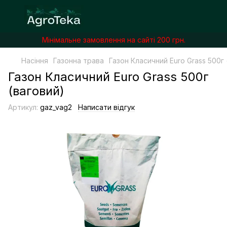
Мінімальне замовлення на сайті 200 грн.
Насіння
Газонна трава
Газон Класичний Euro Grass 500г 
Газон Класичний Euro Grass 500г
(ваговий)
Артикул:
gaz_vag2
Написати відгук