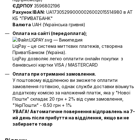
ЄДРПОУ
3596802196
Рахунок IBAN:
UA173052990000026002015514980 в АТ
КБ "ПРИВАТБАНК"
Валюта
UAH (Українська гривня)
Оплата на сайті (передоплата);
LiqPay – це система миттєвих платежів, створена
ПриватБанком (Україна).
LiqPay дозволяє легко оплатити онлайн покупки з
банківської картки VISA / MASTERCARD
Оплата при отриманні замовлення.
У поштовому відділенюю ви зможете оплатити
замовлення готівкою, однак служби доставки візьмуть
додаткову комісію за наложений платіж, яка у "Нової
Пошти" складає 20 грн + 2% від суми замовлення,
"УкрПошти" - 6.50 грн + 1%
УВАГА! Автоматичне повернення відправлень на 7-
ий день після прибуття на відділення, якщо ви не
забираете товар