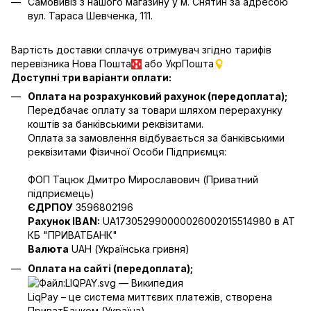
Самовивіз з нашого магазину у м. Снятин за адресою
вул. Тараса Шевченка, 111.
Вартість доставки сплачує отримувач згідно тарифів
перевізника Нова Пошта
або УкрПошта
Доступні три варіанти оплати:
Оплата на розрахунковий рахунок (передоплата);
Передбачає оплату за товари шляхом перерахунку
коштів за банківськими реквізитами.
Оплата за замовлення відбувається за банківськими
реквізитами Фізичної Особи Підприємця:
ФОП Тацюк Дмитро Мирославович (Приватний
пiдприємець)
ЄДРПОУ
3596802196
Рахунок IBAN:
UA173052990000026002015514980 в АТ
КБ "ПРИВАТБАНК"
Валюта
UAH (Українська гривня)
Оплата на сайті (передоплата);
LiqPay – це система миттєвих платежів, створена
ПриватБанком (Україна).