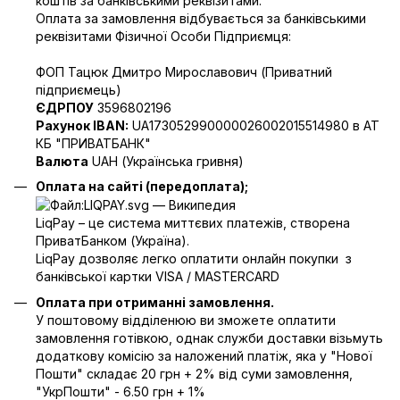
коштів за банківськими реквізитами.
Оплата за замовлення відбувається за банківськими
реквізитами Фізичної Особи Підприємця:
ФОП Тацюк Дмитро Мирославович (Приватний
пiдприємець)
ЄДРПОУ
3596802196
Рахунок IBAN:
UA173052990000026002015514980 в АТ
КБ "ПРИВАТБАНК"
Валюта
UAH (Українська гривня)
Оплата на сайті (передоплата);
LiqPay – це система миттєвих платежів, створена
ПриватБанком (Україна).
LiqPay дозволяє легко оплатити онлайн покупки з
банківської картки VISA / MASTERCARD
Оплата при отриманні замовлення.
У поштовому відділенюю ви зможете оплатити
замовлення готівкою, однак служби доставки візьмуть
додаткову комісію за наложений платіж, яка у "Нової
Пошти" складає 20 грн + 2% від суми замовлення,
"УкрПошти" - 6.50 грн + 1%