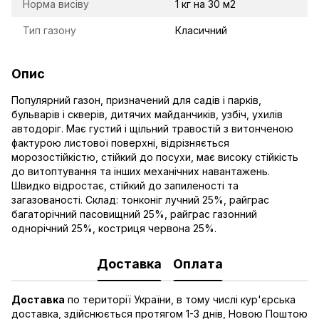
Норма висіву
1 кг на 30 м2
Тип газону
Класичний
Опис
Популярний газон, призначений для садів і парків,
бульварів і скверів, дитячих майданчиків, узбіч, ухилів
автодоріг. Має густий і щільний травостій з витонченою
фактурою листової поверхні, відрізняється
морозостійкістю, стійкий до посухи, має високу стійкість
до витоптування та інших механічних навантажень.
Швидко відростає, стійкий до запиленості та
загазованості. Склад: тонконіг лучний 25%, райграс
багаторічний пасовищний 25%, райграс газонний
однорічний 25%, костриця червона 25%.
Доставка
Оплата
Доставка
по території України, в тому числі кур'єрська
доставка, здійснюється протягом 1-3 днів, Новою Поштою