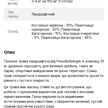
3-4 кг на 100 м² (1 сотка)
висіву
Тип
Ландшафтний
газону
Костриця червона - 10%; Пажитниця
однорічна - 25%; Пажитниця
Склад
багаторічна - 15%; Костриця очеретяна
- 5%; Пажитниця багаторічна - 45%
Опис
Газонна трава ландшафтна від Freudenberger в упаковці 10
кг ідеально підходить для великих ділянок, таких як
парки, спортивні майданчики чи дачні території. Суміш
трав складається з кількох видів, що дозволяють досягти
рівного і густого покриття.
Ця трава має високу стійкість до витоптування, що
робить її ідеальним варіантом для газонів з високим
навантаженням. Газон вирізняється відмінними
естетичними властивостями, створюючи зелений, густий
покрив протягом усього року.