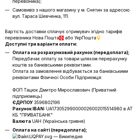
перевізника);
Самовивіз з нашого магазину у м. Снятин за адресою
вул. Тараса Шевченка, 111.
Вартість доставки сплачує отримувач згідно тарифів
перевізника Нова Пошта
або УкрПошта
Доступні три варіанти оплати:
Оплата на розрахунковий рахунок (передоплата);
Передбачає оплату за товари шляхом перерахунку
коштів за банківськими реквізитами.
Оплата за замовлення відбувається за банківськими
реквізитами Фізичної Особи Підприємця:
ФОП Тацюк Дмитро Мирославович (Приватний
пiдприємець)
ЄДРПОУ
3596802196
Рахунок IBAN:
UA173052990000026002015514980 в АТ
КБ "ПРИВАТБАНК"
Валюта
UAH (Українська гривня)
Оплата на сайті (передоплата);