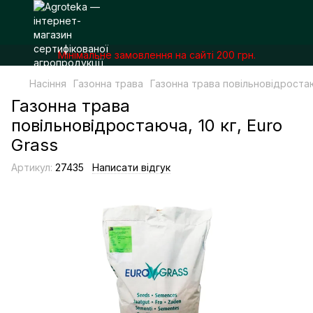
Мінімальне замовлення на сайті 200 грн.
Насіння
Газонна трава
Газонна трава повільновідростаюч
Газонна трава
повільновідростаюча, 10 кг, Euro
Grass
Артикул:
27435
Написати відгук