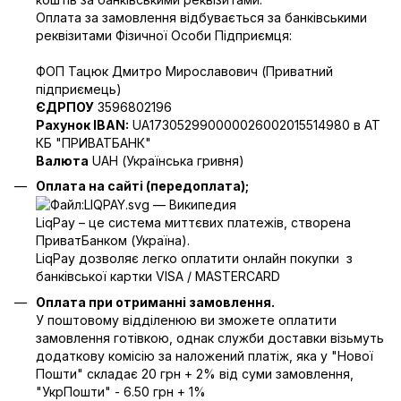
Оплата за замовлення відбувається за банківськими
реквізитами Фізичної Особи Підприємця:
ФОП Тацюк Дмитро Мирославович (Приватний
пiдприємець)
ЄДРПОУ
3596802196
Рахунок IBAN:
UA173052990000026002015514980 в АТ
КБ "ПРИВАТБАНК"
Валюта
UAH (Українська гривня)
Оплата на сайті (передоплата);
LiqPay – це система миттєвих платежів, створена
ПриватБанком (Україна).
LiqPay дозволяє легко оплатити онлайн покупки з
банківської картки VISA / MASTERCARD
Оплата при отриманні замовлення.
У поштовому відділенюю ви зможете оплатити
замовлення готівкою, однак служби доставки візьмуть
додаткову комісію за наложений платіж, яка у "Нової
Пошти" складає 20 грн + 2% від суми замовлення,
"УкрПошти" - 6.50 грн + 1%