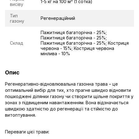
1-5 кг на 100 м² (1 сотка)
висіву
Тип
Регенераційний
газону
Пажитниця багаторічна - 25%;
Пажитниця багаторічна - 25%;
Склад
Пажитниця багаторічна - 25%; Костриця
червона - 15%; Костриця червона
мінлива - 10%
Опис
Регенеративно-відновлювальна газонна трава – це
оптимальний вибір для тих, хто прагне швидко відновити
пошкоджені ділянки газону чи створити щільне покриття у
зонах з підвищеним навантаженням. Вона відзначається
швидкою здатністю до регенерації та стійкістю до
витоптування.
Переваги цієї трави: