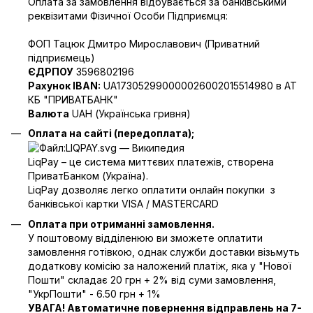
Оплата за замовлення відбувається за банківськими
реквізитами Фізичної Особи Підприємця:
ФОП Тацюк Дмитро Мирославович (Приватний
пiдприємець)
ЄДРПОУ
3596802196
Рахунок IBAN:
UA173052990000026002015514980 в АТ
КБ "ПРИВАТБАНК"
Валюта
UAH (Українська гривня)
Оплата на сайті (передоплата);
LiqPay – це система миттєвих платежів, створена
ПриватБанком (Україна).
LiqPay дозволяє легко оплатити онлайн покупки з
банківської картки VISA / MASTERCARD
Оплата при отриманні замовлення.
У поштовому відділенюю ви зможете оплатити
замовлення готівкою, однак служби доставки візьмуть
додаткову комісію за наложений платіж, яка у "Нової
Пошти" складає 20 грн + 2% від суми замовлення,
"УкрПошти" - 6.50 грн + 1%
УВАГА! Автоматичне повернення відправлень на 7-