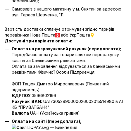
перевізника);
Самовивіз з нашого магазину у м. Снятин за адресою
вул. Тараса Шевченка, 111.
Вартість доставки сплачує отримувач згідно тарифів
перевізника Нова Пошта
або УкрПошта
Доступні три варіанти оплати:
Оплата на розрахунковий рахунок (передоплата);
Передбачає оплату за товари шляхом перерахунку
коштів за банківськими реквізитами.
Оплата за замовлення відбувається за банківськими
реквізитами Фізичної Особи Підприємця:
ФОП Тацюк Дмитро Мирославович (Приватний
пiдприємець)
ЄДРПОУ
3596802196
Рахунок IBAN:
UA173052990000026002015514980 в АТ
КБ "ПРИВАТБАНК"
Валюта
UAH (Українська гривня)
Оплата на сайті (передоплата);