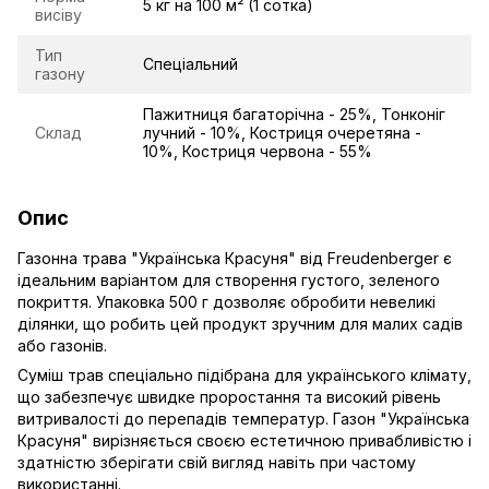
5 кг на 100 м² (1 сотка)
висіву
Тип
Спеціальний
газону
Пажитниця багаторічна - 25%, Тонконіг
Склад
лучний - 10%, Костриця очеретяна -
10%, Костриця червона - 55%
Опис
Газонна трава "Українська Красуня" від Freudenberger є
ідеальним варіантом для створення густого, зеленого
покриття. Упаковка 500 г дозволяє обробити невеликі
ділянки, що робить цей продукт зручним для малих садів
або газонів.
Суміш трав спеціально підібрана для українського клімату,
що забезпечує швидке проростання та високий рівень
витривалості до перепадів температур. Газон "Українська
Красуня" вирізняється своєю естетичною привабливістю і
здатністю зберігати свій вигляд навіть при частому
використанні.