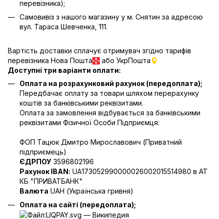
перевізника);
Самовивіз з нашого магазину у м. Снятин за адресою
вул. Тараса Шевченка, 111.
Вартість доставки сплачує отримувач згідно тарифів
перевізника Нова Пошта
або УкрПошта
Доступні три варіанти оплати:
Оплата на розрахунковий рахунок (передоплата);
Передбачає оплату за товари шляхом перерахунку
коштів за банківськими реквізитами.
Оплата за замовлення відбувається за банківськими
реквізитами Фізичної Особи Підприємця:
ФОП Тацюк Дмитро Мирославович (Приватний
пiдприємець)
ЄДРПОУ
3596802196
Рахунок IBAN:
UA173052990000026002015514980 в АТ
КБ "ПРИВАТБАНК"
Валюта
UAH (Українська гривня)
Оплата на сайті (передоплата);