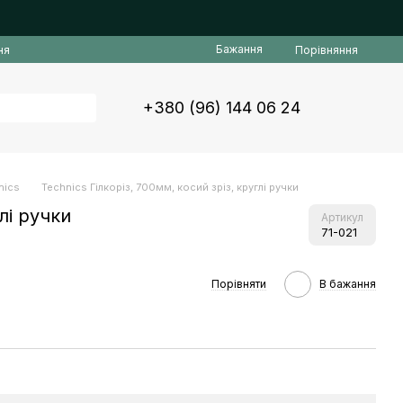
Бажання
Порівняння
ня
+380 (96) 144 06 24
nics
Technics Гілкоріз, 700мм, косий зріз, круглі ручки
лі ручки
Артикул
71-021
Порівняти
В бажання