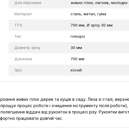
Для обрізання
живих гілок, пагонів, молодих 
Матеріал
сталь, метал, гума
TTX
700 мм, Ø зрізу 30 мм
Тип
гілкоріз
Діаметр зрізу
30 мм
Довжина
700 мм
Зріз
косий
ння живих гілок дерев та кущiв в саду. Леза зi сталі, верхнє 
, спрощує процес роботи і очищення інструменту після роботи),
легшення вiддачi вiд рукояток в процесi рiзу. Рукоятки виготов
мфортно працювати довгий час.