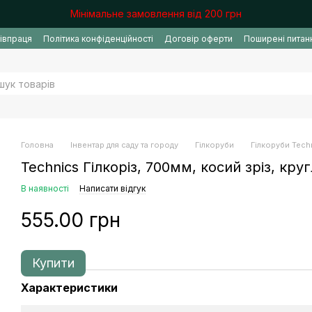
Мінімальне замовлення від 200 грн
івпраця
Політика конфіденційності
Договір оферти
Поширені питан
Головна
Інвентар для саду та городу
Гілкоруби
Гілкоруби Tech
Technics Гілкоріз, 700мм, косий зріз, круг
В наявності
Написати відгук
555.00 грн
Купити
Характеристики