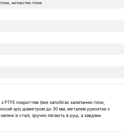
гілок, нетовстих гілок
з PTFE покриттям (яке запобігає залипанню гілок,
 косий зріз діаметром до 30 мм, металеві рукоятки з
лені зі сталі, зручно лягають в руці, а завдяки