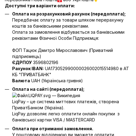
Доступні три варіанти оплати:
Оплата на розрахунковий рахунок (передоплата);
Передбачає оплату за товари шляхом перерахунку
коштів за банківськими реквізитами.
Оплата за замовлення відбувається за банківськими
реквізитами Фізичної Особи Підприємця:
ФОП Тацюк Дмитро Мирославович (Приватний
пiдприємець)
ЄДРПОУ
3596802196
Рахунок IBAN:
UA173052990000026002015514980 в АТ
КБ "ПРИВАТБАНК"
Валюта
UAH (Українська гривня)
Оплата на сайті (передоплата);
LiqPay – це система миттєвих платежів, створена
ПриватБанком (Україна).
LiqPay дозволяє легко оплатити онлайн покупки з
банківської картки VISA / MASTERCARD
Оплата при отриманні замовлення.
У поштовому відділенюю ви зможете оплатити