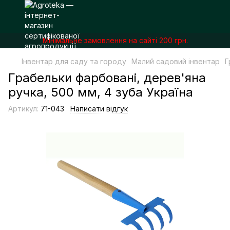
Мінімальне замовлення на сайті 200 грн.
Інвентар для саду та городу
Малий садовий інвентар
Г
Грабельки фарбовані, дерев'яна
ручка, 500 мм, 4 зуба Україна
Артикул:
71-043
Написати відгук