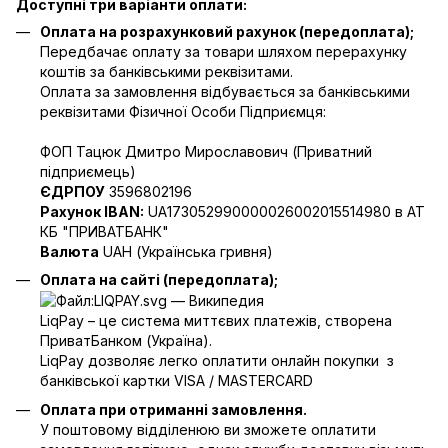
Доступні три варіанти оплати:
Оплата на розрахунковий рахунок (передоплата);
Передбачає оплату за товари шляхом перерахунку
коштів за банківськими реквізитами.
Оплата за замовлення відбувається за банківськими
реквізитами Фізичної Особи Підприємця:
ФОП Тацюк Дмитро Мирославович (Приватний
пiдприємець)
ЄДРПОУ
3596802196
Рахунок IBAN:
UA173052990000026002015514980 в АТ
КБ "ПРИВАТБАНК"
Валюта
UAH (Українська гривня)
Оплата на сайті (передоплата);
LiqPay – це система миттєвих платежів, створена
ПриватБанком (Україна).
LiqPay дозволяє легко оплатити онлайн покупки з
банківської картки VISA / MASTERCARD
Оплата при отриманні замовлення.
У поштовому відділенюю ви зможете оплатити