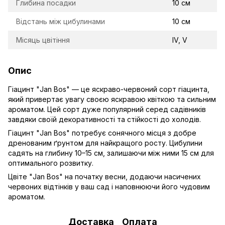
Глибина посадки
10 см
Відстань між цибулинами
10 см
Місяць цвітіння
ІV, V
Опис
Гіацинт "Jan Bos" — це яскраво-червоний сорт гіацинта,
який привертає увагу своєю яскравою квіткою та сильним
ароматом. Цей сорт дуже популярний серед садівників
завдяки своїй декоративності та стійкості до холодів.
Гіацинт "Jan Bos" потребує сонячного місця з добре
дренованим ґрунтом для найкращого росту. Цибулини
садять на глибину 10–15 см, залишаючи між ними 15 см для
оптимального розвитку.
Цвіте "Jan Bos" на початку весни, додаючи насичених
червоних відтінків у ваш сад і наповнюючи його чудовим
ароматом.
Доставка
Оплата