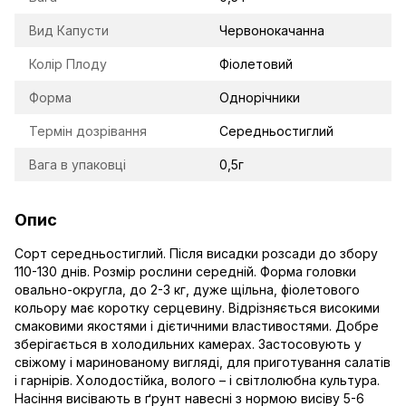
Вид Капусти
Червонокачанна
Колір Плоду
Фіолетовий
Форма
Однорічники
Термін дозрівання
Середньостиглий
Вага в упаковці
0,5г
Опис
Сорт середньостиглий. Після висадки розсади до збору
110-130 днів. Розмір рослини середній. Форма головки
овально-округла, до 2-3 кг, дуже щільна, фіолетового
кольору має коротку серцевину. Відрізняється високими
смаковими якостями і дієтичними властивостями. Добре
зберігається в холодильних камерах. Застосовують у
свіжому і маринованому вигляді, для приготування салатів
і гарнірів. Холодостійка, волого – і світлолюбна культура.
Насіння висівають в ґрунт навесні з нормою висіву 5-6