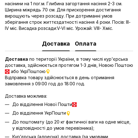
насінини на 1 пог.м. Глибина загортання насіння 2-3 см.
Ширина міжрядь 70 см. Для прискорення достигання
вирощують через розсаду. При дотриманні умов
зберігання строк життєздатності насіння 4 роки. Посів: ІІІ-
ІV міс. Висадка розсади:V-VI міс. Урожай: VIII- Xміс.
Доставка
Оплата
Доставка
по території України, в тому числі кур'єрська
доставка, здійснюється протягом 1-3 днів, Новою Поштою
або УкрПоштою
Відправка товару здійснюється в день отримання
замовлення з 09:00 год до 18:00 год.
Доставка можлива:
До відділення Нової Пошти
До відділення УкрПошти
До поштомату (до 20 кг фактичної ваги на одне місце,
у відповідності до умов перевізника);
Кур’єрська (адресна) доставка (за умовами