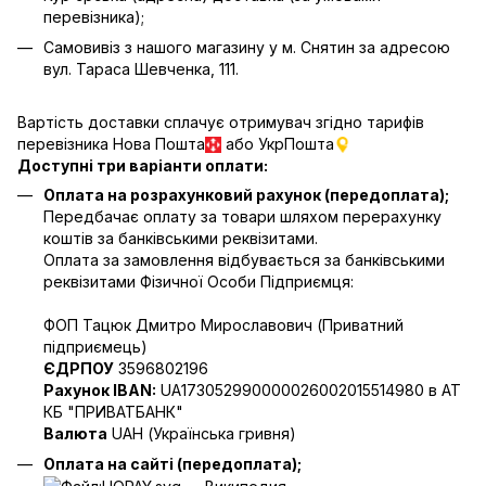
перевізника);
Самовивіз з нашого магазину у м. Снятин за адресою
вул. Тараса Шевченка, 111.
Вартість доставки сплачує отримувач згідно тарифів
перевізника Нова Пошта
або УкрПошта
Доступні три варіанти оплати:
Оплата на розрахунковий рахунок (передоплата);
Передбачає оплату за товари шляхом перерахунку
коштів за банківськими реквізитами.
Оплата за замовлення відбувається за банківськими
реквізитами Фізичної Особи Підприємця:
ФОП Тацюк Дмитро Мирославович (Приватний
пiдприємець)
ЄДРПОУ
3596802196
Рахунок IBAN:
UA173052990000026002015514980 в АТ
КБ "ПРИВАТБАНК"
Валюта
UAH (Українська гривня)
Оплата на сайті (передоплата);