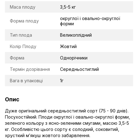
Маса плоду
3,5-5 кг
округлої і овально-округлої
Форма плоду
форми
Тип плода
Великоплідний
Колір Плоду
Жовтий
Форма
Однорічники
Термін дозрівання
Середньостиглий
Вага в упаковці
1г
Опис
Дуже оригінальний середньостиглий сорт (75 - 90 днів).
Посухостійкий. Плоди округлої і овально-округлої форми,
зеленого кольору з ясно-зеленими смугами, масою 3,5-5
кг. Особливістю цього сорту є солодкий, соковитий,
хрусткий м’якуш жовтого забарвлення.