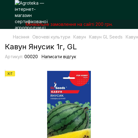
Мінімальне замовлення на сайті 200 грн.
Насіння
Овочеві культури
Кавун
Кавун GL Seeds
Кавун
Кавун Янусик 1г, GL
Артикул:
00020
Написати відгук
ХІТ