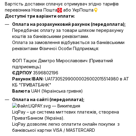
Вартість доставки сплачує отримувач згідно тарифів
перевізника Нова Пошта
або УкрПошта
Доступні три варіанти оплати:
Оплата на розрахунковий рахунок (передоплата);
Передбачає оплату за товари шляхом перерахунку
коштів за банківськими реквізитами.
Оплата за замовлення відбувається за банківськими
реквізитами Фізичної Особи Підприємця:
ФОП Тацюк Дмитро Мирославович (Приватний
пiдприємець)
ЄДРПОУ
3596802196
Рахунок IBAN:
UA173052990000026002015514980 в АТ
КБ "ПРИВАТБАНК"
Валюта
UAH (Українська гривня)
Оплата на сайті (передоплата);
LiqPay – це система миттєвих платежів, створена
ПриватБанком (Україна).
LiqPay дозволяє легко оплатити онлайн покупки з
банківської картки VISA / MASTERCARD