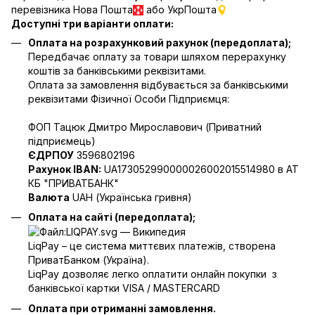
перевізника Нова Пошта
або УкрПошта
Доступні три варіанти оплати:
Оплата на розрахунковий рахунок (передоплата);
Передбачає оплату за товари шляхом перерахунку
коштів за банківськими реквізитами.
Оплата за замовлення відбувається за банківськими
реквізитами Фізичної Особи Підприємця:
ФОП Тацюк Дмитро Мирославович (Приватний
пiдприємець)
ЄДРПОУ
3596802196
Рахунок IBAN:
UA173052990000026002015514980 в АТ
КБ "ПРИВАТБАНК"
Валюта
UAH (Українська гривня)
Оплата на сайті (передоплата);
LiqPay – це система миттєвих платежів, створена
ПриватБанком (Україна).
LiqPay дозволяє легко оплатити онлайн покупки з
банківської картки VISA / MASTERCARD
Оплата при отриманні замовлення.