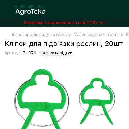
Мінімальне замовлення на сайті 200 грн.
Інвентар для саду та городу
Малий садовий інвентар
К
Кліпси для підв'язки рослин, 20шт
Артикул:
71-076
Написати відгук