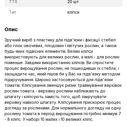
TTX
20 шт
Тип
кліпси
Опис
Зручний виріб з пластику для підв'язки і фіксації стебел
або гілок овочевих, плодових і квітучих рослин, а також
будь-яких підвісних елементів. Великі кліпси
використовують для великих рослин, а малі - для рослин
поменше. Завдяки використанню кліпсів. Ви спростите
процес вирощування рослин, не пошкодивши їх стебла, і
заощадите час, який пішов би у Вас на підв'язку методом
підкручування. Широко застосовуються для підв'язки
томатів. Кліпсування зменшує ризик травмування верхівок
рослин томата - верхівку рослини наближають до
шпагату і кліпсують замість того, щоб закручувати
верхівку навколо шпагату. Кліпсування прискорює процес
догляду за рослинами. Для нормального догляду на одну
рослину томата в період вирощування потрібно мінімум 7
- 8 кліпс. У наборі 10 малих і 10 великих кліпс.