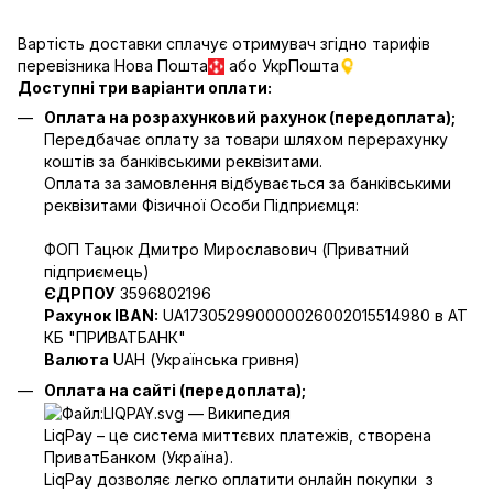
Вартість доставки сплачує отримувач згідно тарифів
перевізника Нова Пошта
або УкрПошта
Доступні три варіанти оплати:
Оплата на розрахунковий рахунок (передоплата);
Передбачає оплату за товари шляхом перерахунку
коштів за банківськими реквізитами.
Оплата за замовлення відбувається за банківськими
реквізитами Фізичної Особи Підприємця:
ФОП Тацюк Дмитро Мирославович (Приватний
пiдприємець)
ЄДРПОУ
3596802196
Рахунок IBAN:
UA173052990000026002015514980 в АТ
КБ "ПРИВАТБАНК"
Валюта
UAH (Українська гривня)
Оплата на сайті (передоплата);
LiqPay – це система миттєвих платежів, створена
ПриватБанком (Україна).
LiqPay дозволяє легко оплатити онлайн покупки з