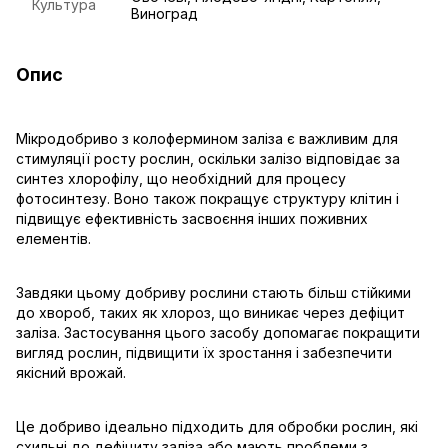
Культура
Виноград
Опис
Мікродобриво з колофермином заліза є важливим для
стимуляції росту рослин, оскільки залізо відповідає за
синтез хлорофілу, що необхідний для процесу
фотосинтезу. Воно також покращує структуру клітин і
підвищує ефективність засвоєння інших поживних
елементів.
Завдяки цьому добриву рослини стають більш стійкими
до хвороб, таких як хлороз, що виникає через дефіцит
заліза. Застосування цього засобу допомагає покращити
вигляд рослин, підвищити їх зростання і забезпечити
якісний врожай.
Це добриво ідеально підходить для обробки рослин, які
схильні до дефіциту заліза або мають проблеми з