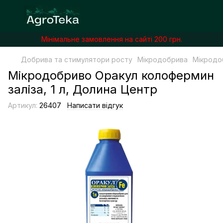
Мінімальне замовлення на сайті 200 грн.
Добрива та стимулятори росту
Мікродобрива
Мікродоб
Мікродобриво Оракул колофермин
заліза, 1 л, Долина Центр
Артикул:
26407
Написати відгук