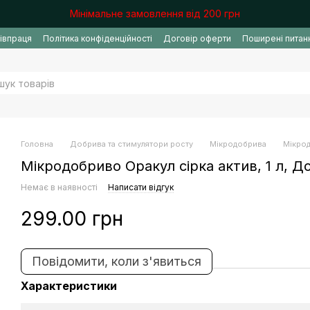
Мінімальне замовлення від 200 грн
івпраця
Політика конфіденційності
Договір оферти
Поширені питан
Головна
Добрива та стимулятори росту
Мікродобрива
Мікрод
Мікродобриво Оракул сірка актив, 1 л, 
Немає в наявності
Написати відгук
299.00 грн
Повідомити, коли з'явиться
Характеристики