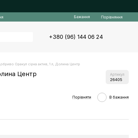
Бажання
Порівняння
ня
+380 (96) 144 06 24
обриво Оракул сірка актив, 1 л, Долина Центр
Долина Центр
Артикул
26405
Порівняти
В бажання