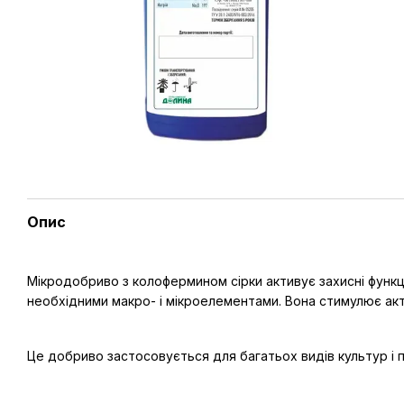
Опис
Мікродобриво з колофермином сірки активує захисні функці
необхідними макро- і мікроелементами. Вона стимулює актив
Це добриво застосовується для багатьох видів культур і п