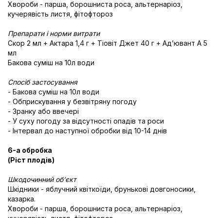
Хвороби - парша, борошниста роса, альтернаріоз,
кучерявість листя, фітофтороз
Препарати і норми витрати
Скор 2 мл + Актара 1,4 г + Тіовіт Джет 40 г + Адʼювант А 5
мл
Бакова суміш на 10л води
Спосіб застосування
- Бакова суміш на 10л води
- Обприскування у безвітряну погоду
- Зранку або ввечері
- У суху погоду за відсутності опадів та роси
- Інтервал до наступної обробки від 10-14 днів
6-а обробка
(Ріст плодів)
Шкодочинний об’єкт
Шкідники - яблучний квіткоїди, брунькові довгоносики,
казарка.
Хвороби - парша, борошниста роса, альтернаріоз,