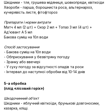
Шкідники - тля, грушева мідяниця, шовкопряди, квіткоїди
Хвороби - парша, борошниста роса, альтернаріоз,
кучерявість листя, фітофтороз
Препарати і норми витрати
Матч 4 мл (2 шт) + Скор 2 мл + Топаз 3 мл (4 шт) +
Адʼювант А 5 мл
Бакова суміш на 10л води
Спосіб застосування
- Бакова суміш на 10л води
- Обприскування у безвітряну погоду
- Зранку або ввечері
- У суху погоду за відсутності опадів та роси
- Інтервал до наступної обробки від 10-14 днів
5-а обробка
(плід «лісовий горіх»)
Шкодочинний об’єкт
Шкідники - яблучний квіткоїди, брунькові довгоносики,
казарка, кліщі.