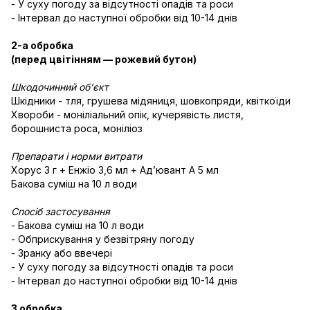
- У суху погоду за відсутності опадів та роси
- Інтервал до наступної обробки від 10-14 днів
2-а обробка
(перед цвітінням — рожевий бутон)
Шкодочинний об’єкт
Шкідники - тля, грушева мідяниця, шовкопряди, квіткоїди
Хвороби - моніліальний опік, кучерявість листя,
борошниста роса, моніліоз
Препарати і норми витрати
Хорус 3 г + Енжіо 3,6 мл + Адʼювант А 5 мл
Бакова суміш на 10 л води
Спосіб застосування
- Бакова суміш на 10 л води
- Обприскування у безвітряну погоду
- Зранку або ввечері
- У суху погоду за відсутності опадів та роси
- Інтервал до наступної обробки від 10-14 днів
3 обробка