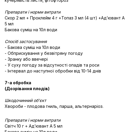
кучерявість листя, фітофтороз
Препарати і норми витрати
Скор 2 мл + Проклейм 4 г +Топаз 3 мл (4 шт) +Адʼювант А
5 мл
Бакова суміш на 10л води
Спосіб застосування
- Бакова суміш на 10л води
- Обприскування у безвітряну погоду
- Зранку або ввечері
- У суху погоду за відсутності опадів та роси
- Інтервал до наступної обробки від 10-14 днів
7-а обробка
(Дозрівання плодів)
Шкодочинний об’єкт
Хвороби - плодова гниль, парша, альтернаріоз.
Препарати і норми витрати
Світч 10 г + Адʼювант А 5 мл
Бакова суміш на 10л води