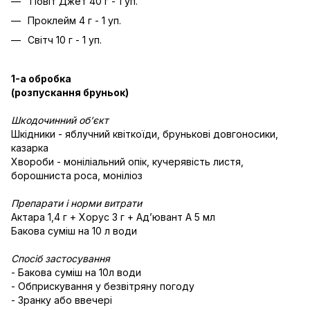
Тіовіт Джет 40 г - 1 уп.
Проклейм 4 г - 1 уп.
Світч 10 г - 1 уп.
1-а обробка
(розпускання бруньок)
Шкодочинний об’єкт
Шкідники - яблучний квіткоїди, брунькові довгоносики,
казарка
Хвороби - моніліальний опік, кучерявість листя,
борошниста роса, моніліоз
Препарати і норми витрати
Актара 1,4 г + Хорус 3 г + Адʼювант А 5 мл
Бакова суміш на 10 л води
Спосіб застосування
- Бакова суміш на 10л води
- Обприскування у безвітряну погоду
- Зранку або ввечері