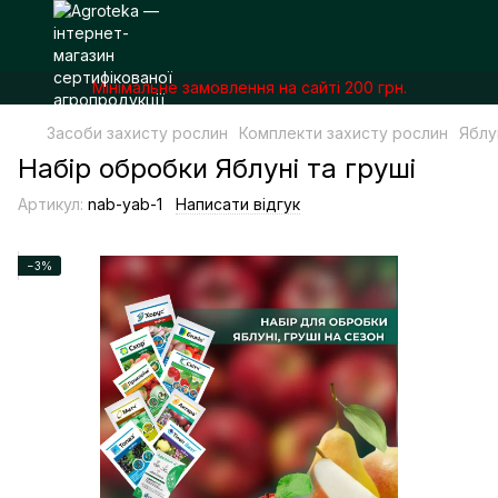
Мінімальне замовлення на сайті 200 грн.
Засоби захисту рослин
Комплекти захисту рослин
Яблу
Набір обробки Яблуні та груші
Артикул:
nab-yab-1
Написати відгук
−3%