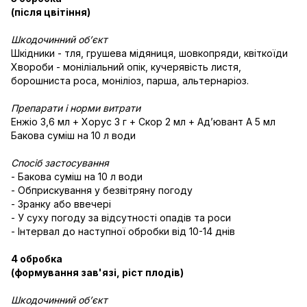
(після цвітіння)
Шкодочинний об’єкт
Шкідники - тля, грушева мідяниця, шовкопряди, квіткоїди
Хвороби - моніліальний опік, кучерявість листя,
борошниста роса, моніліоз, парша, альтернаріоз.
Препарати і норми витрати
Енжіо 3,6 мл + Хорус 3 г + Скор 2 мл + Адʼювант А 5 мл
Бакова суміш на 10 л води
Спосіб застосування
- Бакова суміш на 10 л води
- Обприскування у безвітряну погоду
- Зранку або ввечері
- У суху погоду за відсутності опадів та роси
- Інтервал до наступної обробки від 10-14 днів
4 обробка
(формування зав'язі, ріст плодів)
Шкодочинний об’єкт