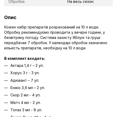
Обробка
На весь сезон
Опис
Кожен набір препаратів розрахований на 10 л води.
Обробку рекомендуємо проводити у вечірні години, у
безвітряну погоду. Система захисту Яблуні та груші
передбачає 7 обробок. У календарі обробок зазначено
кількість препаратів, необхідну на 10 л води.
В комплект входить:
Актара 1,4 г – 2 уп.
Хорус 3 г - 3 уп.
Адювант – 7 уп.
Енжіо 3,6 мл – 2 уп.
Скор 2 мл - 4 уп.
Матч 4 мл - 2 уп.
Топаз 3 мл - 8 уп.