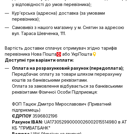
у відповідності до умов перевізника);
Кур’єрська (адресна) доставка (за умовами
перевізника);
Самовивіз з нашого магазину у м. Снятин за адресою
вул. Тараса Шевченка, 111.
Вартість доставки сплачує отримувач згідно тарифів
перевізника Нова Пошта
або УкрПошта
Доступні три варіанти оплати:
Оплата на розрахунковий рахунок (передоплата);
Передбачає оплату за товари шляхом перерахунку
коштів за банківськими реквізитами.
Оплата за замовлення відбувається за банківськими
реквізитами Фізичної Особи Підприємця:
ФОП Тацюк Дмитро Мирославович (Приватний
пiдприємець)
ЄДРПОУ
3596802196
Рахунок IBAN:
UA173052990000026002015514980 в АТ
КБ "ПРИВАТБАНК"
Валюта
UAH (Українська гривня)