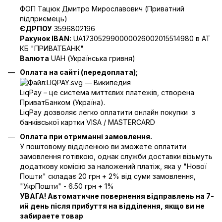
ФОП Тацюк Дмитро Мирославович (Приватний
пiдприємець)
ЄДРПОУ
3596802196
Рахунок IBAN:
UA173052990000026002015514980 в АТ
КБ "ПРИВАТБАНК"
Валюта
UAH (Українська гривня)
Оплата на сайті (передоплата);
LiqPay – це система миттєвих платежів, створена
ПриватБанком (Україна).
LiqPay дозволяє легко оплатити онлайн покупки з
банківської картки VISA / MASTERCARD
Оплата при отриманні замовлення.
У поштовому відділенюю ви зможете оплатити
замовлення готівкою, однак служби доставки візьмуть
додаткову комісію за наложений платіж, яка у "Нової
Пошти" складає 20 грн + 2% від суми замовлення,
"УкрПошти" - 6.50 грн + 1%
УВАГА! Автоматичне повернення відправлень на 7-
ий день після прибуття на відділення, якщо ви не
забираете товар