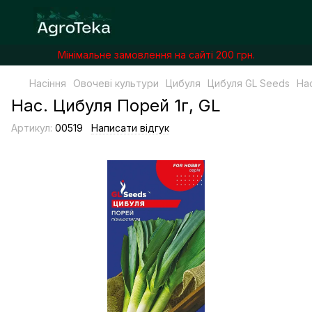
Мінімальне замовлення на сайті 200 грн.
Насіння
Овочеві культури
Цибуля
Цибуля GL Seeds
Нас
Нас. Цибуля Порей 1г, GL
Артикул:
00519
Написати відгук