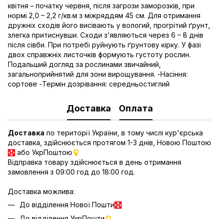
квітня – початку червня, після загрози заморозків, при
нормі 2,0 – 2,2 г/кв.м з міжряддям 45 см. Для отримання
дружніх сходів його висівають у вологий, прогрітий ґрунт,
злегка притиснувши. Сходи з’являються через 6 – 8 днів
після сівби. При потребі руйнують ґрунтову кірку. У фазі
двох справжніх листочків формують густоту рослин.
Подальший догляд за рослинами звичайний,
загальноприйнятий для зони вирощування. -Насіння:
сортове -Термін дозрівання: середньостиглий
Доставка
Оплата
Доставка
по території України, в тому числі кур'єрська
доставка, здійснюється протягом 1-3 днів, Новою Поштою
або УкрПоштою
Відправка товару здійснюється в день отримання
замовлення з 09:00 год до 18:00 год.
Доставка можлива:
До відділення Нової Пошти
До відділення УкрПошти