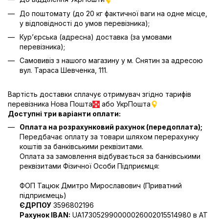
До поштомату (до 20 кг фактичної ваги на одне місце,
у відповідності до умов перевізника);
Кур’єрська (адресна) доставка (за умовами
перевізника);
Самовивіз з нашого магазину у м. Снятин за адресою
вул. Тараса Шевченка, 111.
Вартість доставки сплачує отримувач згідно тарифів
перевізника Нова Пошта
або УкрПошта
Доступні три варіанти оплати:
Оплата на розрахунковий рахунок (передоплата);
Передбачає оплату за товари шляхом перерахунку
коштів за банківськими реквізитами.
Оплата за замовлення відбувається за банківськими
реквізитами Фізичної Особи Підприємця:
ФОП Тацюк Дмитро Мирославович (Приватний
пiдприємець)
ЄДРПОУ
3596802196
Рахунок IBAN:
UA173052990000026002015514980 в АТ