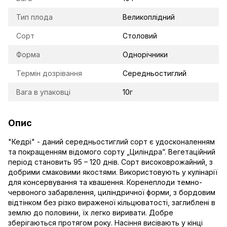
Тип плода
Великоплідний
Сорт
Столовий
Форма
Однорічники
Термін дозрівання
Середньостиглий
Вага в упаковці
10г
Опис
"Кедрі" - даний середньостиглий сорт є удосконаленням
та покращенням відомого сорту „Циліндра”. Вегетаційний
період становить 95 – 120 днів. Сорт високоврожайний, з
добрими смаковими якостями. Використовують у кулінарії
для консервування та квашення. Коренеплоди темно-
червоного забарвлення, циліндричної форми, з бордовим
відтінком без різко вираженої кільцюватості, заглиблені в
землю до половини, їх легко виривати. Добре
зберігаються протягом року. Насіння висівають у кінці