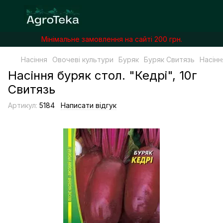
Мінімальне замовлення на сайті 200 грн.
Насіння
Овочеві культури
Буряк
Буряк Свитязь
Насінн
Насіння буряк стол. "Кедрі", 10г
Свитязь
Артикул:
5184
Написати відгук