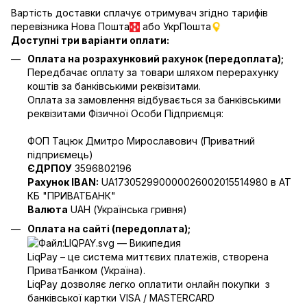
Вартість доставки сплачує отримувач згідно тарифів
перевізника Нова Пошта
або УкрПошта
Доступні три варіанти оплати:
Оплата на розрахунковий рахунок (передоплата);
Передбачає оплату за товари шляхом перерахунку
коштів за банківськими реквізитами.
Оплата за замовлення відбувається за банківськими
реквізитами Фізичної Особи Підприємця:
ФОП Тацюк Дмитро Мирославович (Приватний
пiдприємець)
ЄДРПОУ
3596802196
Рахунок IBAN:
UA173052990000026002015514980 в АТ
КБ "ПРИВАТБАНК"
Валюта
UAH (Українська гривня)
Оплата на сайті (передоплата);
LiqPay – це система миттєвих платежів, створена
ПриватБанком (Україна).
LiqPay дозволяє легко оплатити онлайн покупки з
банківської картки VISA / MASTERCARD