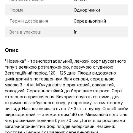
Форма
Однорічники
Термін дозрівання
Середньопізній
Вага в упаковці
1г
Опис
"Новинка" - транспортабельний, лежкий сорт мускатного
типу з великою розгалуженою, повзучою огудиною.
Вегетаційний період 120 - 125 днів. Плоди видовжено
циліндричні з потовщенням біля основи, середньою
масою 3 - 4 кг. М’якуш світло оранжевий, соковитий,
солодкий. Середньостійкий до борошнистої роси. Сорт
столового призначення. Використовують свіжими, для
отримання гарбузового соку, у вареному та смаженому
вигляді. Насіння висівають по 2 - 3 шт. в лунку. Спосіб сівби
широкорядний — з міжряддям 140 см. Мінімальна відстань
між рослинами повинна бути 70 см. Догляд за рослинами
загальноприйнятий. Збір плодів вибірковий. -Насіння:
сортове -Термін дозрівання: середньопізній