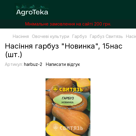
Мінімальне замовлення на сайті 200 грн.
Насіння
Овочеві культури
Гарбуз
Гарбуз Свитязь
Насі
Насіння гарбуз "Новинка", 15нас
(шт.)
Артикул:
harbuz-2
Написати відгук