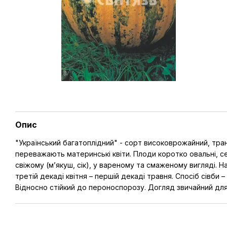
Опис
"Український багатоплiдний" - сорт високоврожайний, тран
переважають материнські квіти. Плоди коротко овальні, с
свіжому (м’якуш, сік), у вареному та смаженому вигляді. Нас
третій декаді квітня – першій декаді травня. Спосіб сівби 
Відносно стійкий до пероноспорозу. Догляд звичайний для