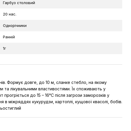
Гарбуз столовий
20 нас.
Однорічники
Ранній
1г
ів. Формує довге, до 10 м, сланке стебло, на якому
и та лікувальними властивостями. Їх споживають у
нт прогріється до 15 – 16°С після загрози заморозків у
ня в міжряддях кукурудзи, картоплі, кущової квасолі, бобів.
ньостиглий