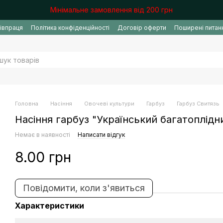
Мінімальне замовлення від 200 грн
івпраця
Політика конфіденційності
Договір оферти
Поширені питан
Головна
Насіння
Овочеві культури
Гарбуз
Гарбуз Свитязь
Насіння гарбуз "Український багатоплiдни
Немає в наявності
Написати відгук
8.00 грн
Повідомити, коли з'явиться
Характеристики