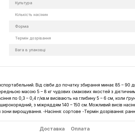
Культура
Кількість насінин
Форма
Термін дозрівання
Вага в упаковці
спортабельний. Від сівби до початку збирання минає 85 – 90 дн
ередньою масою 5 – 8 кг чудових смакових якостей з дієтичним
іння по 0,3 – 0,4 г/кв.м висівають на глибину 5 – 6 см, коли ґру
– широкорядний, з міжряддям 140 – 150 см. Можливий висів насін
 зони вирощування. -Насіння: сортове -Термін дозрівання: ран
Доставка
Оплата