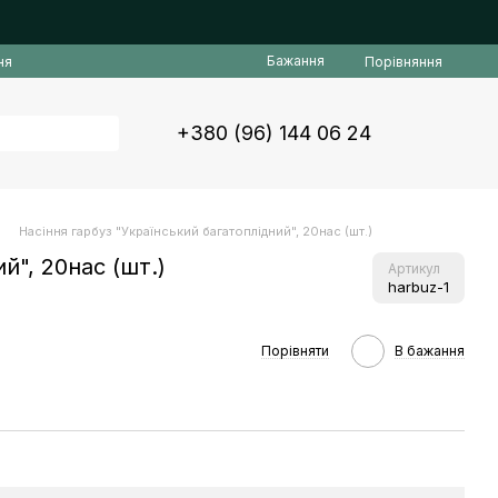
Бажання
Порівняння
ня
+380 (96) 144 06 24
Насіння гарбуз "Український багатоплiдний", 20нас (шт.)
й", 20нас (шт.)
Артикул
harbuz-1
Порівняти
В бажання