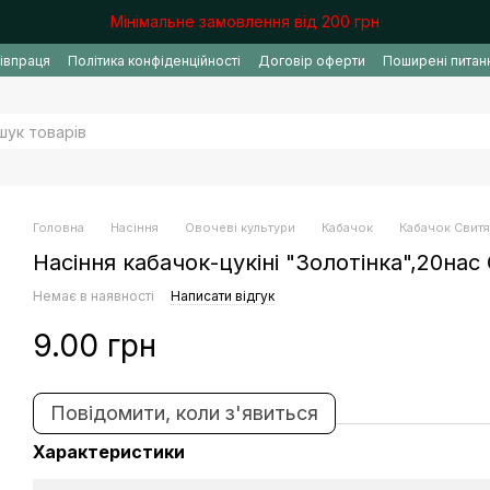
Мінімальне замовлення від 200 грн
івпраця
Політика конфіденційності
Договір оферти
Поширені питан
Головна
Насіння
Овочеві культури
Кабачок
Кабачок Свит
Насіння кабачок-цукiнi "Золотiнка",20нас
Немає в наявності
Написати відгук
9.00 грн
Повідомити, коли з'явиться
Характеристики