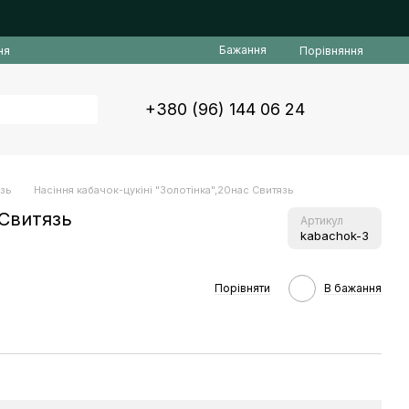
Бажання
Порівняння
ня
+380 (96) 144 06 24
язь
Насіння кабачок-цукiнi "Золотiнка",20нас Свитязь
 Свитязь
Артикул
kabachok-3
Порівняти
В бажання