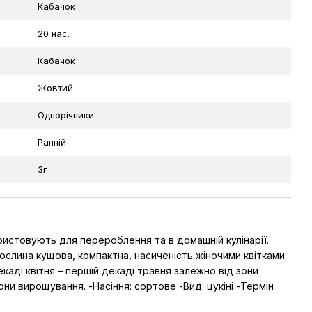
Кабачок
20 нас.
Кабачок
Жовтий
Однорічники
Ранній
3г
ристовують для перероблення та в домашній кулінарії.
Рослина кущова, компактна, насиченість жіночими квітками
декаді квітня – першій декаді травня залежно від зони
и вирощування. -Насіння: сортове -Вид: цукіні -Термін