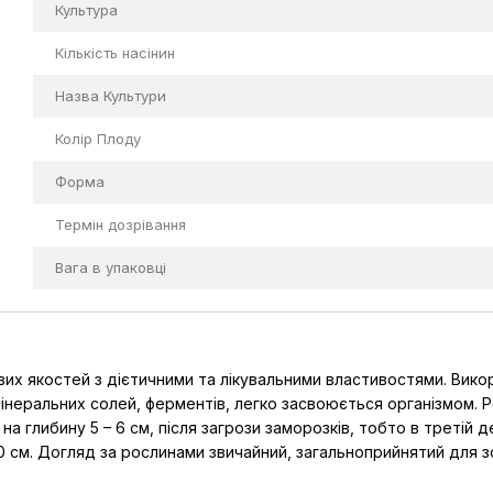
Культура
Кількість насінин
Назва Культури
Колір Плоду
Форма
Термін дозрівання
Вага в упаковці
их якостей з дієтичними та лікувальними властивостями. Вико
мінеральних солей, ферментів, легко засвоюється організмом. 
 на глибину 5 – 6 см, після загрози заморозків, тобто в третій 
см. Догляд за рослинами звичайний, загальноприйнятий для зон