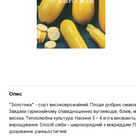
Опис
"Золотінка" - сорт високоврожайний. Плоди добрих смаков
Завдяки гармонійному співвідношенню вуглеводів, білків, 
висока. Теплолюбна культура. Насіння 3 – 4 кг/га висівають
вирощування. Спосіб сівби – широкорядний з міжряддям 70 
дозрівання: ранньостиглий