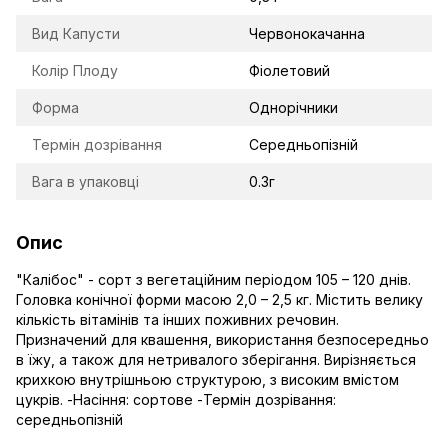
Вид Капусти
Червонокачанна
Колір Плоду
Фіолетовий
Форма
Однорічники
Термін дозрівання
Середньопізній
Вага в упаковці
0.3г
Опис
"Калібос" - сорт з вегетаційним періодом 105 – 120 днів.
Головка конічної форми масою 2,0 – 2,5 кг. Містить велику
кількість вітамінів та інших поживних речовин.
Призначений для квашення, використання безпосередньо
в їжу, а також для нетривалого зберігання. Вирізняється
крихкою внутрішньою структурою, з високим вмістом
цукрів. -Насіння: сортове -Термін дозрівання:
середньопізній