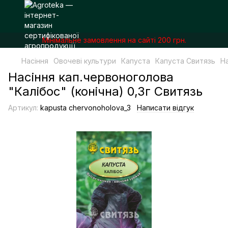
Мінімальне замовлення на сайті 200 грн.
Насіння
Овочеві культури
Капуста
Капуста Свитязь
На
Насіння кап.червоноголова
"Калібос" (конічна) 0,3г Свитязь
Артикул:
kapusta chervonoholova_3
Написати відгук