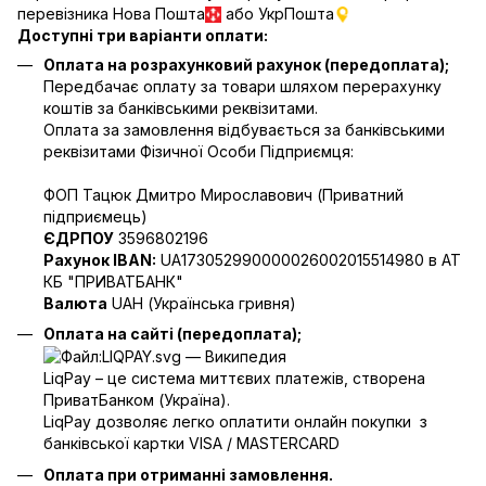
перевізника Нова Пошта
або УкрПошта
Доступні три варіанти оплати:
Оплата на розрахунковий рахунок (передоплата);
Передбачає оплату за товари шляхом перерахунку
коштів за банківськими реквізитами.
Оплата за замовлення відбувається за банківськими
реквізитами Фізичної Особи Підприємця:
ФОП Тацюк Дмитро Мирославович (Приватний
пiдприємець)
ЄДРПОУ
3596802196
Рахунок IBAN:
UA173052990000026002015514980 в АТ
КБ "ПРИВАТБАНК"
Валюта
UAH (Українська гривня)
Оплата на сайті (передоплата);
LiqPay – це система миттєвих платежів, створена
ПриватБанком (Україна).
LiqPay дозволяє легко оплатити онлайн покупки з
банківської картки VISA / MASTERCARD
Оплата при отриманні замовлення.