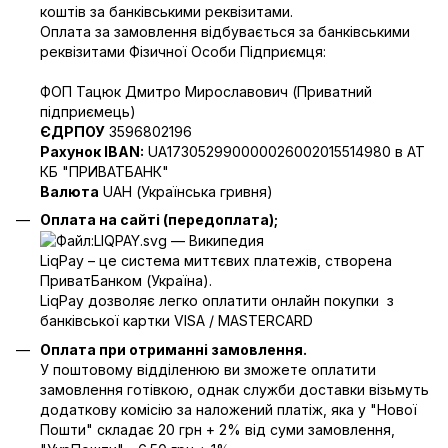
коштів за банківськими реквізитами.
Оплата за замовлення відбувається за банківськими
реквізитами Фізичної Особи Підприємця:
ФОП Тацюк Дмитро Мирославович (Приватний
пiдприємець)
ЄДРПОУ
3596802196
Рахунок IBAN:
UA173052990000026002015514980 в АТ
КБ "ПРИВАТБАНК"
Валюта
UAH (Українська гривня)
Оплата на сайті (передоплата);
LiqPay – це система миттєвих платежів, створена
ПриватБанком (Україна).
LiqPay дозволяє легко оплатити онлайн покупки з
банківської картки VISA / MASTERCARD
Оплата при отриманні замовлення.
У поштовому відділенюю ви зможете оплатити
замовлення готівкою, однак служби доставки візьмуть
додаткову комісію за наложений платіж, яка у "Нової
Пошти" складає 20 грн + 2% від суми замовлення,