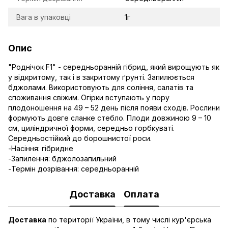
Вага в упаковці
1г
Опис
"Роднічок F1" - середньоранній гібрид, який вирощують як
у відкритому, так і в закритому ґрунті. Запилюється
бджолами. Використовують для соління, салатів та
споживання свіжим. Огірки вступають у пору
плодоношення на 49 – 52 день після появи сходів. Рослини
формують довге сланке стебло. Плоди довжиною 9 – 10
см, циліндричної форми, середньо горбкуваті.
Середньостійкий до борошнистої роси.
-Насіння: гібридне
-Запилення: бджолозапильний
-Термін дозрівання: середньоранній
Доставка
Оплата
Доставка
по території України, в тому числі кур'єрська