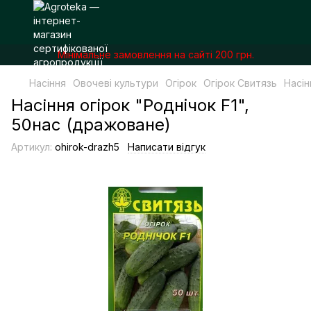
Мінімальне замовлення на сайті 200 грн.
Насіння
Овочеві культури
Огірок
Огірок Свитязь
Насін
Насіння огiрок "Роднiчок F1",
50нас (дражоване)
Артикул:
ohirok-drazh5
Написати відгук