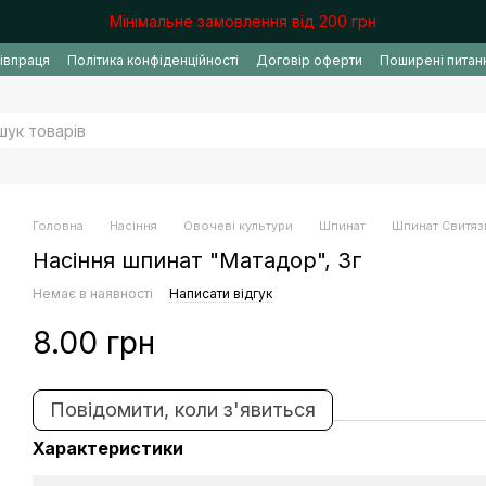
Мінімальне замовлення від 200 грн
івпраця
Політика конфіденційності
Договір оферти
Поширені питан
Головна
Насіння
Овочеві культури
Шпинат
Шпинат Свитяз
Насіння шпинат "Матадор", 3г
Немає в наявності
Написати відгук
8.00 грн
Повідомити, коли з'явиться
Характеристики