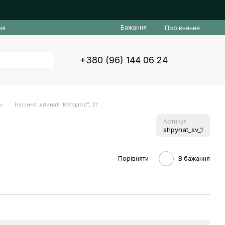
Бажання
Порівняння
ня
+380 (96) 144 06 24
ь
Насіння шпинат "Матадор", 3г
Артикул
shpynat_sv_1
Порівняти
В бажання