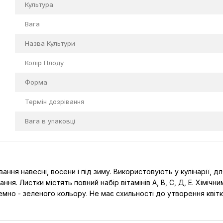
Культура
Вага
Назва Культури
Колір Плоду
Форма
Термін дозрівання
Вага в упаковці
ння навесні, восени і під зиму. Використовують у кулінарії, 
ння. Листки містять повний набір вітамінів А, В, С, Д, Е. Хімі
 темно - зеленого кольору. Не має схильності до утворення квітк