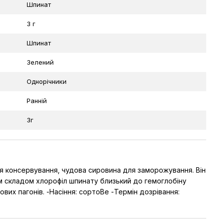
Шпинат
3 г
Шпинат
Зелений
Однорічники
Ранній
3г
для консервування, чудова сировина для заморожування. Він
чним складом хлорофіл шпинату близький до гемоглобіну
ових пагонів. -Насіння: сортоВе -Термін дозрівання: