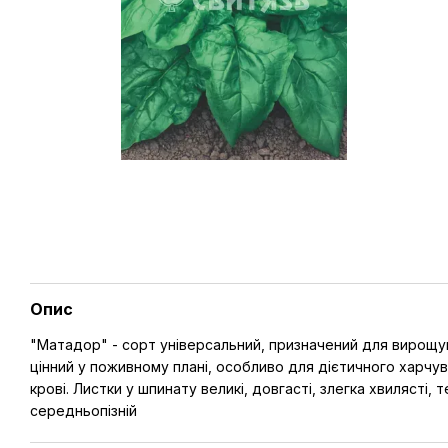
Опис
"Матадор" - сорт універсальний, призначений для вирощува
цінний у поживному плані, особливо для дієтичного харчува
крові. Листки у шпинату великі, довгасті, злегка хвилясті,
середньопізній