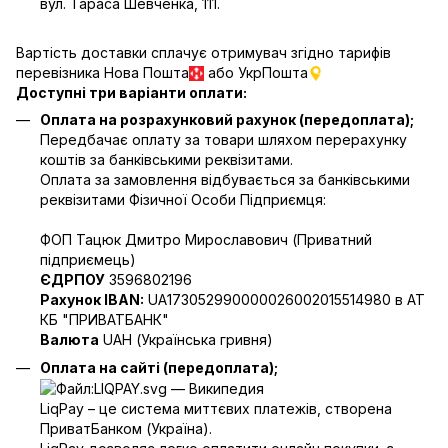
вул. Тараса Шевченка, 111.
Вартість доставки сплачує отримувач згідно тарифів
перевізника Нова Пошта
або УкрПошта
Доступні три варіанти оплати:
Оплата на розрахунковий рахунок (передоплата);
Передбачає оплату за товари шляхом перерахунку
коштів за банківськими реквізитами.
Оплата за замовлення відбувається за банківськими
реквізитами Фізичної Особи Підприємця:
ФОП Тацюк Дмитро Мирославович (Приватний
пiдприємець)
ЄДРПОУ
3596802196
Рахунок IBAN:
UA173052990000026002015514980 в АТ
КБ "ПРИВАТБАНК"
Валюта
UAH (Українська гривня)
Оплата на сайті (передоплата);
LiqPay – це система миттєвих платежів, створена
ПриватБанком (Україна).