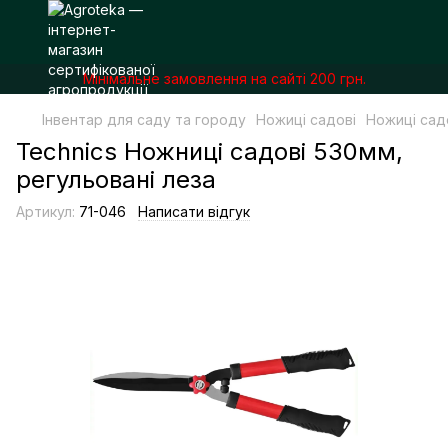
Мінімальне замовлення на сайті 200 грн.
Інвентар для саду та городу
Ножиці садові
Ножиці садо
Technics Ножниці садові 530мм,
регульовані леза
Артикул:
71-046
Написати відгук