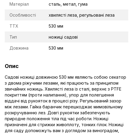
Матеріал
сталь, метал, гума
Особливості
хвилясті леза, регульовані леза
TTX
530 мм
Тип
ножиці садові
Довжина
530 мм
Опис
Садові ножиці довжиною 530 мм являють собою секатор
з двома ріжучими лезами, які працюють за принципом
звичайних ножиць. Хвилясті леза із сталі, верхнє з PTFE
покриттям (проти налипання), упор для полегшення
віддачі від рукояток в процесі різу. Регульований зазор
між лезами. Гайка баранчик перешкоджає мимовільному
розкручуванню лез. Довгі рукоятки забезпечують
природне положення тіла під час роботи. Ножиці
призначені для стрижки живоплоту, тонких гілок. Ножиці
для саду допоможуть вам з доглядом за виноградом,