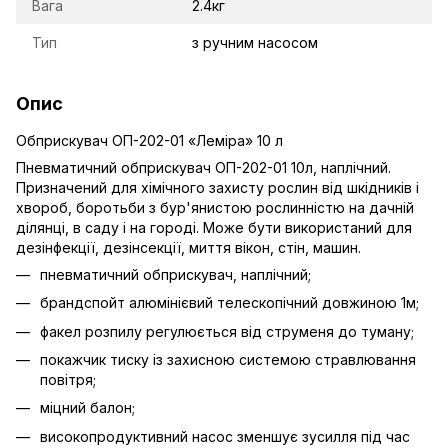
Вага
2.4кг
Тип
з ручним насосом
Опис
Обприскувач ОП-202-01 «Леміра» 10 л
Пневматичний обприскувач ОП-202-01 10л, наплічний.
Призначений для хімічного захисту рослин від шкідників і
хвороб, боротьби з бур'янистою рослинністю на дачній
ділянці, в саду і на городі. Може бути використаний для
дезінфекції, дезінсекції, миття вікон, стін, машин.
пневматичний обприскувач, наплічний;
брандспойт алюмінієвий телескопічний довжиною 1м;
факел розпилу регулюється від струменя до туману;
покажчик тиску із захисною системою стравлювання
повітря;
міцний балон;
високопродуктивний насос зменшує зусилля під час