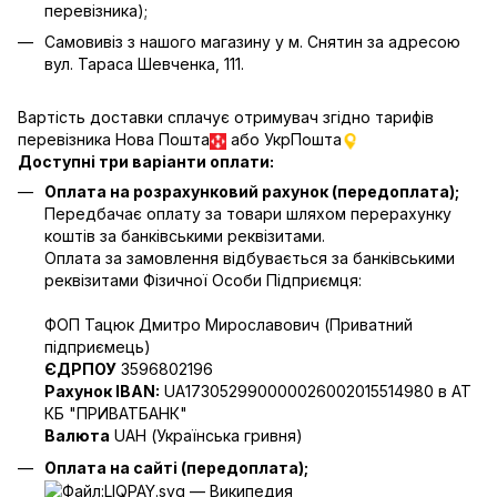
перевізника);
Самовивіз з нашого магазину у м. Снятин за адресою
вул. Тараса Шевченка, 111.
Вартість доставки сплачує отримувач згідно тарифів
перевізника Нова Пошта
або УкрПошта
Доступні три варіанти оплати:
Оплата на розрахунковий рахунок (передоплата);
Передбачає оплату за товари шляхом перерахунку
коштів за банківськими реквізитами.
Оплата за замовлення відбувається за банківськими
реквізитами Фізичної Особи Підприємця:
ФОП Тацюк Дмитро Мирославович (Приватний
пiдприємець)
ЄДРПОУ
3596802196
Рахунок IBAN:
UA173052990000026002015514980 в АТ
КБ "ПРИВАТБАНК"
Валюта
UAH (Українська гривня)
Оплата на сайті (передоплата);