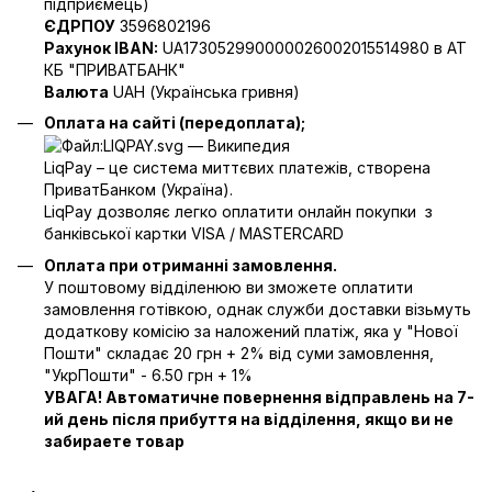
пiдприємець)
ЄДРПОУ
3596802196
Рахунок IBAN:
UA173052990000026002015514980 в АТ
КБ "ПРИВАТБАНК"
Валюта
UAH (Українська гривня)
Оплата на сайті (передоплата);
LiqPay – це система миттєвих платежів, створена
ПриватБанком (Україна).
LiqPay дозволяє легко оплатити онлайн покупки з
банківської картки VISA / MASTERCARD
Оплата при отриманні замовлення.
У поштовому відділенюю ви зможете оплатити
замовлення готівкою, однак служби доставки візьмуть
додаткову комісію за наложений платіж, яка у "Нової
Пошти" складає 20 грн + 2% від суми замовлення,
"УкрПошти" - 6.50 грн + 1%
УВАГА! Автоматичне повернення відправлень на 7-
ий день після прибуття на відділення, якщо ви не
забираете товар