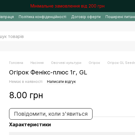
Мінімальне замовлення від 200 грн
івпраця
Політика конфіденційності
Договір оферти
Поширені питан
Головна
Насіння
Овочеві культури
Огірок
Огірок GL Seed
Огірок Фенікс-плюс 1г, GL
Немає в наявності
Написати відгук
8.00 грн
Повідомити, коли з'явиться
Характеристики