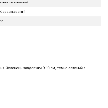
комахозапильний
Середньоранній
1г
ння. Зеленець завдовжки 9-10 см, темно-зелений з