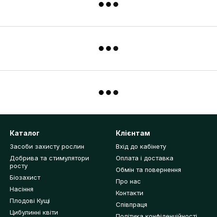
Каталог
Клієнтам
Засоби захисту рослин
Вхід до кабінету
Добрива та стимулятори
Оплата і доставка
росту
Обмін та повернення
Біозахист
Про нас
Насіння
Контакти
Плодові Кущі
Співпраця
Цибулинні квіти
Політика конфіденційності