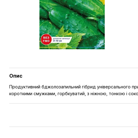
Опис
Продуктивний бджолозапильний гібрид універсального приз
короткими смужками, горбкуватий, з ніжною, тонкою і сок