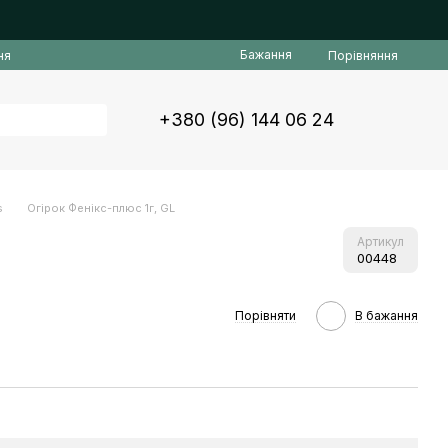
Бажання
Порівняння
ня
+380 (96) 144 06 24
s
Огірок Фенікс-плюс 1г, GL
Артикул
00448
Порівняти
В бажання