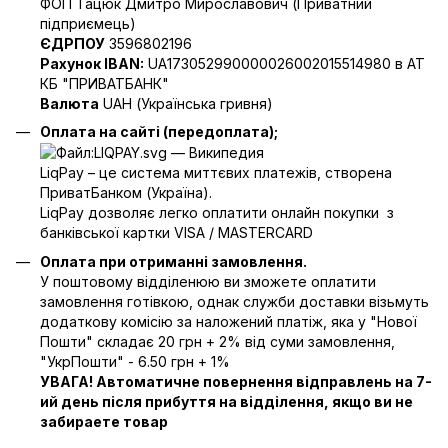
ФОП Тацюк Дмитро Мирославович (Приватний
пiдприємець)
ЄДРПОУ
3596802196
Рахунок IBAN:
UA173052990000026002015514980 в АТ
КБ "ПРИВАТБАНК"
Валюта
UAH (Українська гривня)
Оплата на сайті (передоплата);
LiqPay – це система миттєвих платежів, створена
ПриватБанком (Україна).
LiqPay дозволяє легко оплатити онлайн покупки з
банківської картки VISA / MASTERCARD
Оплата при отриманні замовлення.
У поштовому відділенюю ви зможете оплатити
замовлення готівкою, однак служби доставки візьмуть
додаткову комісію за наложений платіж, яка у "Нової
Пошти" складає 20 грн + 2% від суми замовлення,
"УкрПошти" - 6.50 грн + 1%
УВАГА! Автоматичне повернення відправлень на 7-
ий день після прибуття на відділення, якщо ви не
забираете товар