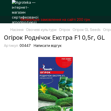
Мінімальне замовлення на сайті 200 грн.
Насіння
Овочеві культури
Огірок
Огірок GL Seeds
Огір
Огірок Роднічок Екстра F1 0,5г, GL
Артикул:
00447
Написати відгук