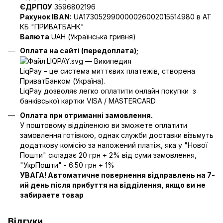
ЄДРПОУ
3596802196
Рахунок IBAN:
UA173052990000026002015514980 в АТ
КБ "ПРИВАТБАНК"
Валюта
UAH (Українська гривня)
Оплата на сайті (передоплата);
LiqPay – це система миттєвих платежів, створена
ПриватБанком (Україна).
LiqPay дозволяє легко оплатити онлайн покупки з
банківської картки VISA / MASTERCARD
Оплата при отриманні замовлення.
У поштовому відділенюю ви зможете оплатити
замовлення готівкою, однак служби доставки візьмуть
додаткову комісію за наложений платіж, яка у "Нової
Пошти" складає 20 грн + 2% від суми замовлення,
"УкрПошти" - 6.50 грн + 1%
УВАГА! Автоматичне повернення відправлень на 7-
ий день після прибуття на відділення, якщо ви не
забираете товар
Відгуки