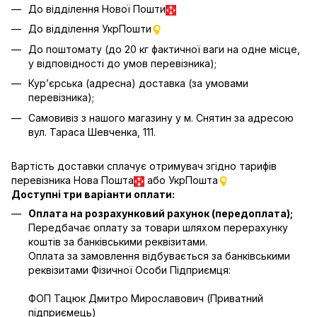
До відділення Нової Пошти
До відділення УкрПошти
До поштомату (до 20 кг фактичної ваги на одне місце,
у відповідності до умов перевізника);
Кур’єрська (адресна) доставка (за умовами
перевізника);
Самовивіз з нашого магазину у м. Снятин за адресою
вул. Тараса Шевченка, 111.
Вартість доставки сплачує отримувач згідно тарифів
перевізника Нова Пошта
або УкрПошта
Доступні три варіанти оплати:
Оплата на розрахунковий рахунок (передоплата);
Передбачає оплату за товари шляхом перерахунку
коштів за банківськими реквізитами.
Оплата за замовлення відбувається за банківськими
реквізитами Фізичної Особи Підприємця:
ФОП Тацюк Дмитро Мирославович (Приватний
пiдприємець)