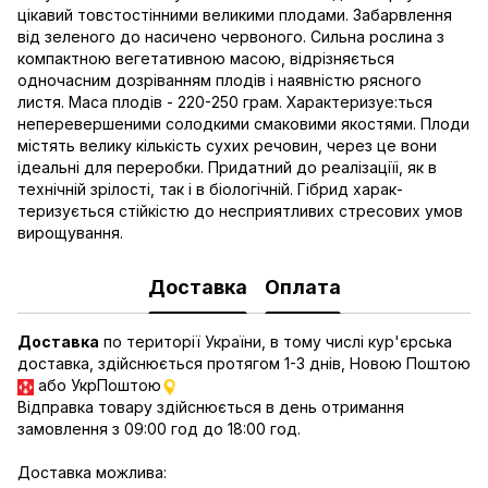
цiкавий товстостiнними вели­кими плодами. Забарвлення
вiд зеленого до насичено червоного. Сильна рослина з
компактною вегетативною масою, вiдрiзняється
одночасним дозрiванням плодiв i наявнiстю рясного
листя. Маса плодiв - 220-250 грам. Характеризуе:ться
неперевершеними со­лодкими смаковими якостями. Плоди
мiстять велику кiлькiсть су­хих речовин, через це вони
iдеальнi для переробки. Придатний до реалiзацiїi, як в
технiчнiй зрiлостi, так i в бiологiчнiй. Гiбрид харак­
теризується стiйкiстю до несприятливих стресових умов
вирощування.­
Доставка
Оплата
Доставка
по території України, в тому числі кур'єрська
доставка, здійснюється протягом 1-3 днів, Новою Поштою
або УкрПоштою
Відправка товару здійснюється в день отримання
замовлення з 09:00 год до 18:00 год.
Доставка можлива: