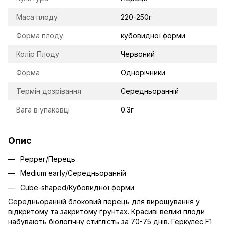
Маса плоду
220-250г
Форма плоду
кубовидної форми
Колір Плоду
Червоний
Форма
Однорічники
Термін дозрівання
Середньоранній
Вага в упаковці
0.3г
Опис
Реррег/Перець
Medium еагlу/Середньораннiй
Сubе-shареd/Кубовидної форми
Середньораннiй блоковий перець для вирощування у
вiдкритому та закритому ґрунтах. Красивi великi плоди
набувають бiологiчну стиглiсть за 70-75 днiв. Геркулес F1