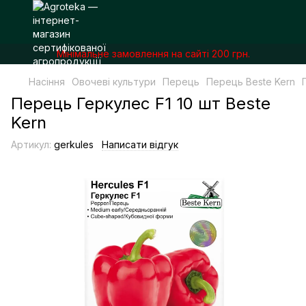
Мінімальне замовлення на сайті 200 грн.
Насіння
Овочеві культури
Перець
Перець Beste Kern
Перець Геркулес F1 10 шт Beste
Kern
Артикул:
gerkules
Написати відгук