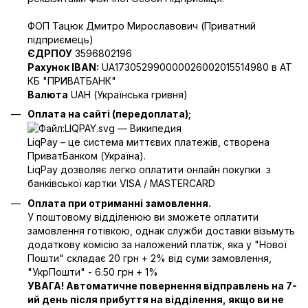
ФОП Тацюк Дмитро Мирославович (Приватний
пiдприємець)
ЄДРПОУ
3596802196
Рахунок IBAN:
UA173052990000026002015514980 в АТ
КБ "ПРИВАТБАНК"
Валюта
UAH (Українська гривня)
Оплата на сайті (передоплата);
LiqPay – це система миттєвих платежів, створена
ПриватБанком (Україна).
LiqPay дозволяє легко оплатити онлайн покупки з
банківської картки VISA / MASTERCARD
Оплата при отриманні замовлення.
У поштовому відділенюю ви зможете оплатити
замовлення готівкою, однак служби доставки візьмуть
додаткову комісію за наложений платіж, яка у "Нової
Пошти" складає 20 грн + 2% від суми замовлення,
"УкрПошти" - 6.50 грн + 1%
УВАГА! Автоматичне повернення відправлень на 7-
ий день після прибуття на відділення, якщо ви не