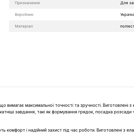
Призначення
Для за
Виробник
Україн
Матеріал
поліес
 що вимагає максимальної точності та зручності. Виготовлені з
атніші завдання, такі як формування грядок, посадка розсади ч
ь комфорт і надійний захист під час роботи. Виготовлені з ела