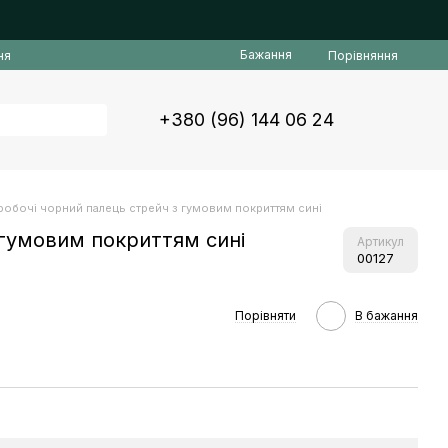
Бажання
Порівняння
ня
+380 (96) 144 06 24
 робочі чорний палець стрейч з гумовим покриттям сині
 гумовим покриттям сині
Артикул
00127
Порівняти
В бажання