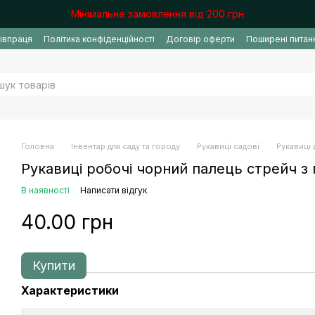
Мінімальне замовлення від 200 грн
івпраця
Політика конфіденційності
Договір оферти
Поширені питан
Головна
Інвентар для саду та городу
Рукавиці садові
Рукавиці
Рукавиці робочі чорний палець стрейч з
В наявності
Написати відгук
40.00 грн
Купити
Характеристики