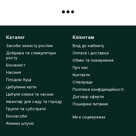
Каталог
Клієнтам
Засоби захисту рослин
Вхід до кабінету
Добрива та стимулятори
Оплата і доставка
росту
Обмін та повернення
Біозахист
Про нас
Насіння
Контакти
Плодові Кущі
Співпраця
Цибулинні квіти
Політика конфіденційності
Цибуля сіянка та часник
Договір оферти
Інвентар для саду та городу
Поширені питання
Грунти та субстрати
Екозасоби
Ми в соцмережах
Ялинки штучні