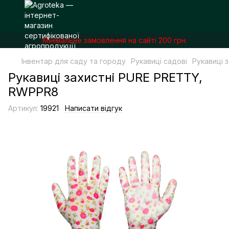
Мінімальне замовлення на сайті 200 грн.
Інвентар для саду та городу
Рукавиці садові
Рукавиці 
Рукавиці захистні PURE PRETTY,
RWPPR8
Артикул:
19921
Написати відгук