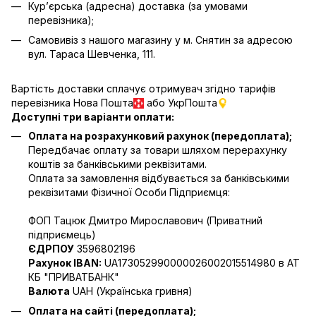
Кур’єрська (адресна) доставка (за умовами
перевізника);
Самовивіз з нашого магазину у м. Снятин за адресою
вул. Тараса Шевченка, 111.
Вартість доставки сплачує отримувач згідно тарифів
перевізника Нова Пошта
або УкрПошта
Доступні три варіанти оплати:
Оплата на розрахунковий рахунок (передоплата);
Передбачає оплату за товари шляхом перерахунку
коштів за банківськими реквізитами.
Оплата за замовлення відбувається за банківськими
реквізитами Фізичної Особи Підприємця:
ФОП Тацюк Дмитро Мирославович (Приватний
пiдприємець)
ЄДРПОУ
3596802196
Рахунок IBAN:
UA173052990000026002015514980 в АТ
КБ "ПРИВАТБАНК"
Валюта
UAH (Українська гривня)
Оплата на сайті (передоплата);