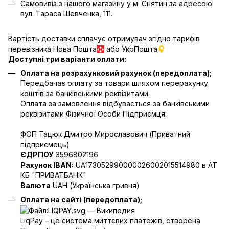
Самовивіз з нашого магазину у м. Снятин за адресою
вул. Тараса Шевченка, 111.
Вартість доставки сплачує отримувач згідно тарифів
перевізника Нова Пошта
або УкрПошта
Доступні три варіанти оплати:
Оплата на розрахунковий рахунок (передоплата);
Передбачає оплату за товари шляхом перерахунку
коштів за банківськими реквізитами.
Оплата за замовлення відбувається за банківськими
реквізитами Фізичної Особи Підприємця:
ФОП Тацюк Дмитро Мирославович (Приватний
пiдприємець)
ЄДРПОУ
3596802196
Рахунок IBAN:
UA173052990000026002015514980 в АТ
КБ "ПРИВАТБАНК"
Валюта
UAH (Українська гривня)
Оплата на сайті (передоплата);
LiqPay – це система миттєвих платежів, створена