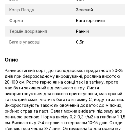
Колір Плоду
Зелений
Форма
Багаторічники
Термін дозрівання
Ранній
Вага в упаковці
0,5г
Опис
Ранньостиглий сорт, до господарської придатності 20-25
днів при безрозсадному вирощуванні, рослина висотою
20-100 см. Росте гарно як на сонці так і в затінку, проте
має бути захищений від сильного вітру. Листя
використовується для свіжого приготування, має пряний
та гострий смак, містить багато вітаміну С, йоду та заліза.
Використовують також як овочевий додаток до м’ясних,
рибних страв та паст. Салат можна висівати під зиму або
ранньою весною. Норма висіву 0,2-0,3 г/м2 на глибину 1-1,5
см. Висівають у 2-4 строки з інтервалом 10-15 днів. Сходи
з’являються через 3-7 днів. Оптимальна tо для розвитку