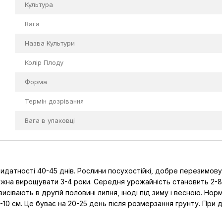
Культура
Вага
Назва Культури
Колір Плоду
Форма
Термін дозрівання
Вага в упаковці
идатності 40-45 днів. Рослини посухостійкі, добре перезимовую
жна вирощувати 3-4 роки. Середня урожайність становить 2-8 к
івають в другій половині липня, іноді під зиму і весною. Норма
10 см. Це буває на 20-25 день після розмерзання грунту. При 