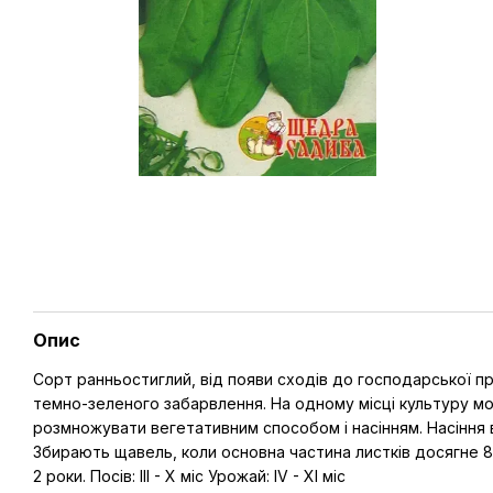
Опис
Сорт ранньостиглий, від появи сходів до господарської пр
темно-зеленого забарвлення. На одному місці культуру мо
розмножувати вегетативним способом і насінням. Насіння вис
Збирають щавель, коли основна частина листків досягне 8-
2 роки. Посів: III - X міс Урожай: IV - XI міс