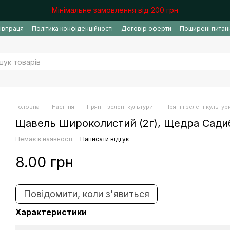
Мінімальне замовлення від 200 грн
івпраця
Політика конфіденційності
Договір оферти
Поширені питан
Головна
Насіння
Пряні і зелені культури
Пряні і зелені культу
Щавель Широколистий (2г), Щедра Сади
Немає в наявності
Написати відгук
8.00 грн
Повідомити, коли з'явиться
Характеристики