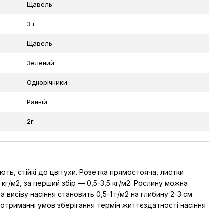
Щавель
3 г
Щавель
Зелений
Однорічники
Ранній
2г
ть, стійкі до цвітухи. Розетка прямостояча, листки
г/м2, за перший збір — 0,5-3,5 кг/м2. Рослину можна
 висіву насіння становить 0,5-1 г/м2 на глибину 2-3 см.
дотриманні умов зберігання термін життєздатності насіння