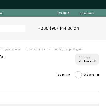
Бажання
Порівняння
ня
+380 (96) 144 06 24
ри Щедра садиба
Щавель Широколистий (2г), Щедра Садиба
ба
Артикул
shchavel-2
Порівняти
В бажання