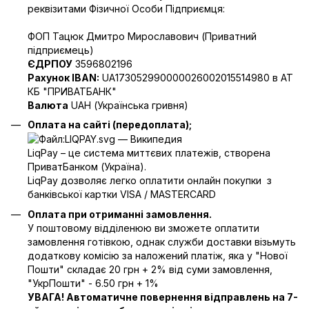
реквізитами Фізичної Особи Підприємця:
ФОП Тацюк Дмитро Мирославович (Приватний
пiдприємець)
ЄДРПОУ
3596802196
Рахунок IBAN:
UA173052990000026002015514980 в АТ
КБ "ПРИВАТБАНК"
Валюта
UAH (Українська гривня)
Оплата на сайті (передоплата);
LiqPay – це система миттєвих платежів, створена
ПриватБанком (Україна).
LiqPay дозволяє легко оплатити онлайн покупки з
банківської картки VISA / MASTERCARD
Оплата при отриманні замовлення.
У поштовому відділенюю ви зможете оплатити
замовлення готівкою, однак служби доставки візьмуть
додаткову комісію за наложений платіж, яка у "Нової
Пошти" складає 20 грн + 2% від суми замовлення,
"УкрПошти" - 6.50 грн + 1%
УВАГА! Автоматичне повернення відправлень на 7-