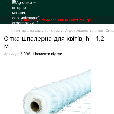
Мінімальне замовлення на сайті 200 грн.
Інвентар для саду та городу
Агроволокно та сітки
Сітк
Сітка шпалерна для квітів, h - 1,2
м
Артикул:
21096
Написати відгук