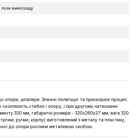
ї лози винограду
ин до опори, шпалери. Значно полегшує та прискорює процес
ею охоплюють стебло і опору, і при другому натисканні
ументу 320 мм, габаритні розміри - 320х260х27 мм, вага 320
трічки, ручки, корпус виготовлений з металу та пластику,
пленої до опори рослини металевою скобою.