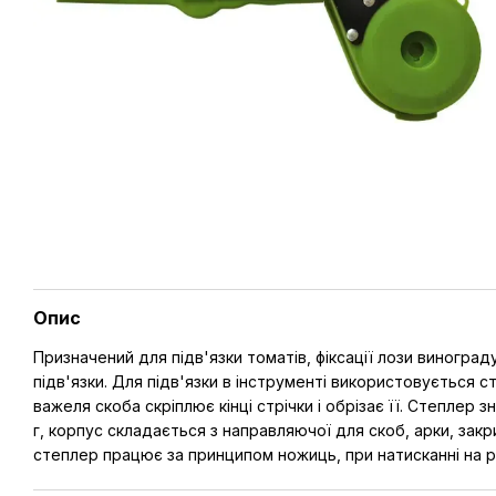
Опис
Призначений для підв'язки томатів, фіксації лози виноград
підв'язки. Для підв'язки в інструменті використовується с
важеля скоба скріплює кінці стрічки і обрізає її. Степлер
г, корпус складається з направляючої для скоб, арки, закр
степлер працює за принципом ножиць, при натисканні на р