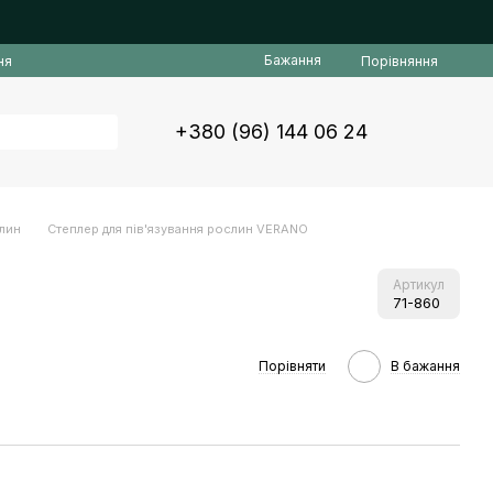
Бажання
Порівняння
ня
+380 (96) 144 06 24
слин
Степлер для пів'язування рослин VERANO
Артикул
71-860
Порівняти
В бажання