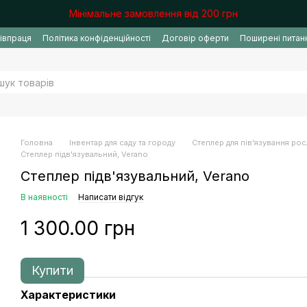
Мінімальне замовлення від 200 грн
івпраця
Політика конфіденційності
Договір оферти
Поширені питан
Головна
Інвентар для саду та городу
Степлер для пів'язування ро
Степлер підв'язувальний, Verano
Степлер підв'язувальний, Verano
В наявності
Написати відгук
1 300.00 грн
Купити
Характеристики