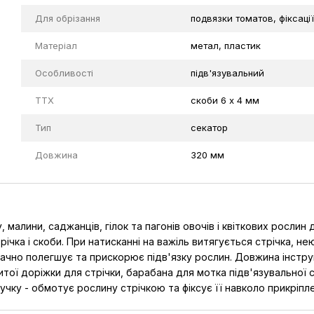
Для обрізання
подвязки томатов, фіксаці
Матеріал
метал, пластик
Особливості
підв'язувальний
TTX
скоби 6 х 4 мм
Тип
секатор
Довжина
320 мм
у, малини, саджанців, гілок та пагонів овочів і квіткових росл
трічка і скоби. При натисканні на важіль витягується стрічка, н
 значно полегшує та прискорює підв'язку рослин. Довжина інстр
итої доріжки для стрічки, барабана для мотка підв'язувальної с
учку - обмотує рослину стрічкою та фіксує її навколо прикрі