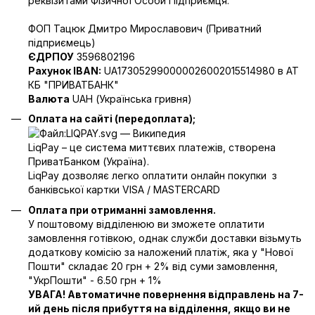
реквізитами Фізичної Особи Підприємця:
ФОП Тацюк Дмитро Мирославович (Приватний
пiдприємець)
ЄДРПОУ
3596802196
Рахунок IBAN:
UA173052990000026002015514980 в АТ
КБ "ПРИВАТБАНК"
Валюта
UAH (Українська гривня)
Оплата на сайті (передоплата);
LiqPay – це система миттєвих платежів, створена
ПриватБанком (Україна).
LiqPay дозволяє легко оплатити онлайн покупки з
банківської картки VISA / MASTERCARD
Оплата при отриманні замовлення.
У поштовому відділенюю ви зможете оплатити
замовлення готівкою, однак служби доставки візьмуть
додаткову комісію за наложений платіж, яка у "Нової
Пошти" складає 20 грн + 2% від суми замовлення,
"УкрПошти" - 6.50 грн + 1%
УВАГА! Автоматичне повернення відправлень на 7-
ий день після прибуття на відділення, якщо ви не