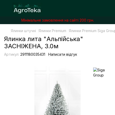
Мінімальне замовлення на сайті 200 грн.
Ялинки штучні
Ялинки Premium
Ялинки Premium Siga Grou
Ялинка лита "Альпійська"
ЗАСНІЖЕНА, 3.0м
Артикул:
2911180035431
Написати відгук