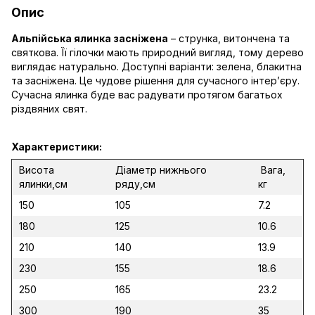
Опис
Альпійська ялинка засніжена
– струнка, витончена та
святкова. Її гілочки мають природний вигляд, тому дерево
виглядає натурально. Доступні варіанти: зелена, блакитна
та засніжена. Це чудове рішення для сучасного інтер’єру.
Сучасна ялинка буде вас радувати протягом багатьох
різдвяних свят.
Характеристики:
Висота
Діаметр нижнього
Вага,
ялинки,см
ряду,см
кг
150
105
7.2
180
125
10.6
210
140
13.9
230
155
18.6
250
165
23.2
300
190
35