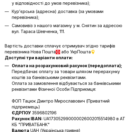
у відповідності до умов перевізника);
Кур’єрська (адресна) доставка (за умовами
перевізника);
Самовивіз з нашого магазину у м. Снятин за адресою
вул. Тараса Шевченка, 111.
Вартість доставки сплачує отримувач згідно тарифів
перевізника Нова Пошта
або УкрПошта
Доступні три варіанти оплати:
Оплата на розрахунковий рахунок (передоплата);
Передбачає оплату за товари шляхом перерахунку
коштів за банківськими реквізитами.
Оплата за замовлення відбувається за банківськими
реквізитами Фізичної Особи Підприємця:
ФОП Тацюк Дмитро Мирославович (Приватний
пiдприємець)
ЄДРПОУ
3596802196
Рахунок IBAN:
UA173052990000026002015514980 в АТ
КБ "ПРИВАТБАНК"
Валюта
UAH (Українська гривня)