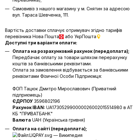
Самовивіз з нашого магазину у м. Снятин за адресою
вул. Тараса Шевченка, 111.
Вартість доставки сплачує отримувач згідно тарифів
перевізника Нова Пошта
або УкрПошта
Доступні три варіанти оплати:
Оплата на розрахунковий рахунок (передоплата);
Передбачає оплату за товари шляхом перерахунку
коштів за банківськими реквізитами.
Оплата за замовлення відбувається за банківськими
реквізитами Фізичної Особи Підприємця:
ФОП Тацюк Дмитро Мирославович (Приватний
пiдприємець)
ЄДРПОУ
3596802196
Рахунок IBAN:
UA173052990000026002015514980 в АТ
КБ "ПРИВАТБАНК"
Валюта
UAH (Українська гривня)
Оплата на сайті (передоплата);