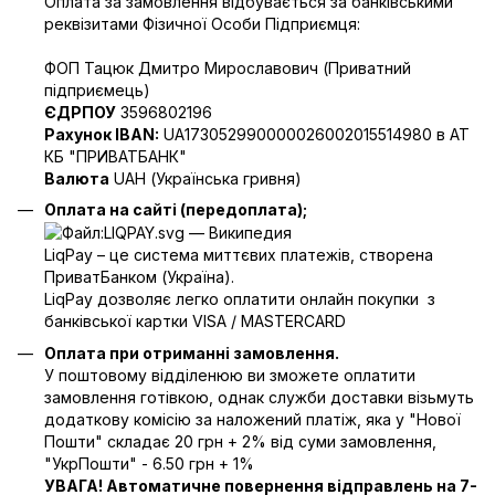
Оплата за замовлення відбувається за банківськими
реквізитами Фізичної Особи Підприємця:
ФОП Тацюк Дмитро Мирославович (Приватний
пiдприємець)
ЄДРПОУ
3596802196
Рахунок IBAN:
UA173052990000026002015514980 в АТ
КБ "ПРИВАТБАНК"
Валюта
UAH (Українська гривня)
Оплата на сайті (передоплата);
LiqPay – це система миттєвих платежів, створена
ПриватБанком (Україна).
LiqPay дозволяє легко оплатити онлайн покупки з
банківської картки VISA / MASTERCARD
Оплата при отриманні замовлення.
У поштовому відділенюю ви зможете оплатити
замовлення готівкою, однак служби доставки візьмуть
додаткову комісію за наложений платіж, яка у "Нової
Пошти" складає 20 грн + 2% від суми замовлення,
"УкрПошти" - 6.50 грн + 1%
УВАГА! Автоматичне повернення відправлень на 7-