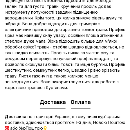
підвищується якість косіння. Підходить для молодої
зелені та для густої трави. Кручений профіль додає
інструменту потужності завдяки підвищенню
аеродинаміки. Крім того, ця жилка знижує рівень шуму та
вібрації. Вона добре підходить для тримерів з
електричним приводом для зрізання тонкої трави. Профіль
зірка має найвищу силу удару, оскільки площа зіткнення зі
стеблом дуже мала. Зірка підходить більше для м'якої
обробки свіжої трави - стебла швидко відновлюються, не
так швидко всихають. Профіль пилка за якістю різу та
ресурсом перевершує популярний профіль квадрат, та
дозволяє скошувати більш товсті та міцні бур'яни. Профіль
шестикутник, семикутник легко, швидко і рівно зрізають
траву. Листя газону під такою жилкою менше
пошкоджуються. Вони використовуються для роботи з
жорсткою травою і бур'янами.
Доставка
Оплата
Доставка
по території України, в тому числі кур'єрська
доставка, здійснюється протягом 1-3 днів, Новою Поштою
або УкрПоштою