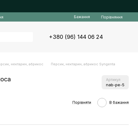
Бажання
Порівняння
ня
+380 (96) 144 06 24
рсик, нектарин, абрикос
Персик, нектарин, абрикос Syngenta
коса
Артикул
nab-pe-5
Порівняти
В бажання