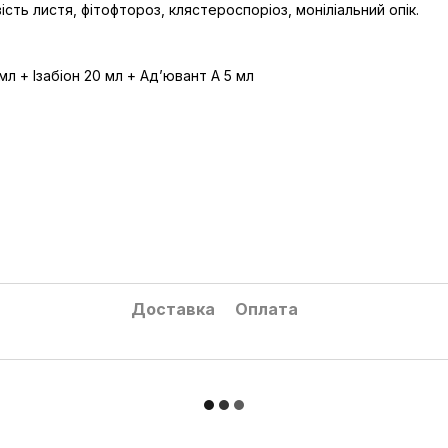
сть листя, фітофтороз, клястероспоріоз, моніліальний опік.
 мл + Ізабіон 20 мл + Адʼювант А 5 мл
Доставка
Оплата