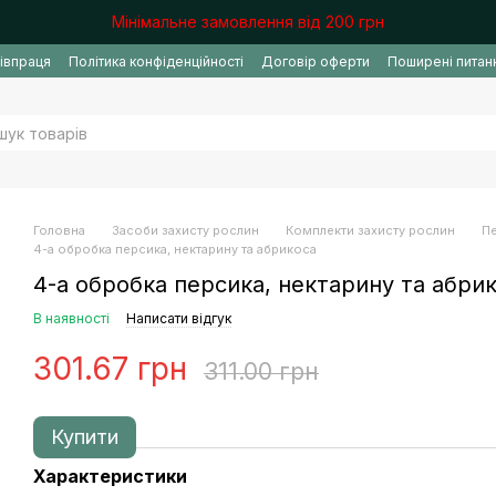
Мінімальне замовлення від 200 грн
івпраця
Політика конфіденційності
Договір оферти
Поширені питан
Головна
Засоби захисту рослин
Комплекти захисту рослин
Пе
4-а обробка персика, нектарину та абрикоса
4-а обробка персика, нектарину та абри
В наявності
Написати відгук
301.67 грн
311.00 грн
Купити
Характеристики