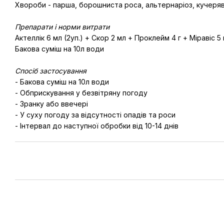
Хвороби - парша, борошниста роса, альтернаріоз, кучеряві
Препарати і норми витрати
Актеллік 6 мл (2уп.) + Скор 2 мл + Проклейм 4 г + Міравіс 5
Бакова суміш на 10л води
Спосіб застосування
- Бакова суміш на 10л води
- Обприскування у безвітряну погоду
- Зранку або ввечері
- У суху погоду за відсутності опадів та роси
- Інтервал до наступної обробки від 10-14 днів